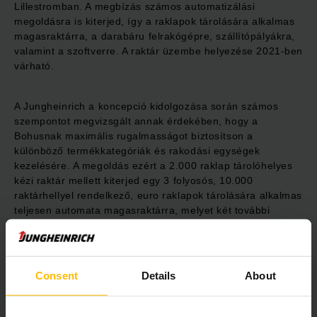
Lillestromban. A megbízás számos automatizálási
megoldásra is kiterjed, így a raklapok tárolására alkalmas
magasraktárra, a darabáru felrakógépre, szállítópályákra,
valamint a szoftverre. A raktár üzembe helyezése 2021-ben
várható.
A Jungheinrich a koncepció kidolgozása során számos
szempontot megvizsgált annak érdekében, hogy a
Bohusnak maximális rugalmasságot biztosítson a
különböző termékkategóriák és rakodási egységek
kezelésére. A megoldás ezért a 2.000 raklap tárolóhelyes
kézi raktár mellett kiterjed egy 3 folyosós, 10.000
raktárhellyel rendelkező, euro raklapok tárolására alkalmas
teljesen automata magasraktárra, melyet két további
folyosó egészít ki 1.200 speciális méretű (2.600 x 1.260
mm) raklap számára. A be- és kirakodást a Jungheinrich
leányvállalatának, a Miasnak a felrakógépei végzik,
melyeket teleszkópvillákkal szerelnek fel. A 22.000
Consent
Details
About
tárhelyes automata darabáru raktárban két STC 2B1A
típusú darabáru felrakógépet alkalmaznak. Minden
alrendszert a Jungheinrich WCS (raktárellenőrzési)