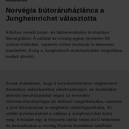
09/03/2020
Norvégia bútoráruházlánca a
Jungheinrichet választotta
A Bohus vezető bútor- és lakberendezési áruházlánc
Norvégiában. A vállalat az ország egész területén 60
üzletet működtet, valamint online áruházát is sikeresen
üzemelteti. A cég a Jungheinrich automatizálási megoldása
mellett döntött.
Annak érdekében, hogy a kereskedelemben végbemenő
dinamikus változásokhoz alkalmazkodjon, az áruházlánc
jelentős beruházásokat végez az innovatív
információtechnológiai és hálózati megoldásokba, valamint
a jövő kihívásainak is megfelelő raktárlogisztikába. Ez
utóbbi kivitelezésével a vállalat a Jungheinrichet bízta
meg. A feladat egy új központi raktár teljes körű felépítése
és berendezése a norvég főváros közelében található