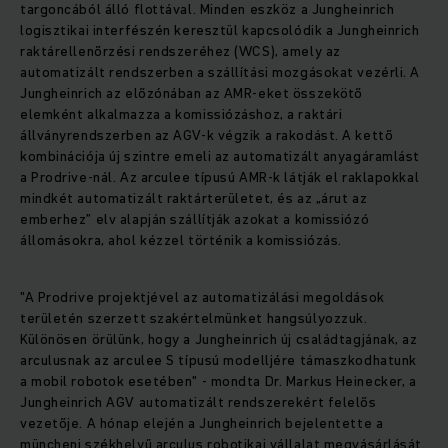
targoncából álló flottával. Minden eszköz a Jungheinrich
logisztikai interfészén keresztül kapcsolódik a Jungheinrich
raktárellenőrzési rendszeréhez (WCS), amely az
automatizált rendszerben a szállítási mozgásokat vezérli. A
Jungheinrich az előzónában az AMR-eket összekötő
elemként alkalmazza a komissiózáshoz, a raktári
állványrendszerben az AGV-k végzik a rakodást. A kettő
kombinációja új szintre emeli az automatizált anyagáramlást
a Prodrive-nál. Az arculee típusú AMR-k látják el raklapokkal
mindkét automatizált raktárterületet, és az „árut az
emberhez” elv alapján szállítják azokat a komissiózó
állomásokra, ahol kézzel történik a komissiózás.
"A Prodrive projektjével az automatizálási megoldások
területén szerzett szakértelmünket hangsúlyozzuk.
Különösen örülünk, hogy a Jungheinrich új családtagjának, az
arculusnak az arculee S típusú modelljére támaszkodhatunk
a mobil robotok esetében" - mondta Dr. Markus Heinecker, a
Jungheinrich AGV automatizált rendszerekért felelős
vezetője. A hónap elején a Jungheinrich bejelentette a
müncheni székhelyű arculus robotikai vállalat megvásárlását.