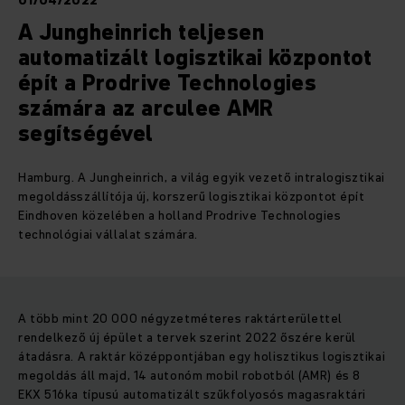
01/04/2022
A Jungheinrich teljesen
automatizált logisztikai központot
épít a Prodrive Technologies
számára az arculee AMR
segítségével
Hamburg. A Jungheinrich, a világ egyik vezető intralogisztikai
megoldásszállítója új, korszerű logisztikai központot épít
Eindhoven közelében a holland Prodrive Technologies
technológiai vállalat számára.
A több mint 20 000 négyzetméteres raktárterülettel
rendelkező új épület a tervek szerint 2022 őszére kerül
átadásra. A raktár középpontjában egy holisztikus logisztikai
megoldás áll majd, 14 autonóm mobil robotból (AMR) és 8
EKX 516ka típusú automatizált szűkfolyosós magasraktári