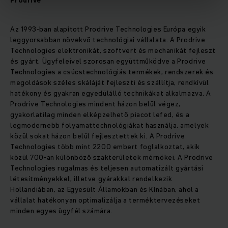
Prodrive
Az 1993-ban alapított Prodrive Technologies Európa egyik
leggyorsabban növekvő technológiai vállalata. A Prodrive
Technologies elektronikát, szoftvert és mechanikát fejleszt
és gyárt. Ügyfeleivel szorosan együttműködve a Prodrive
Technologies a csúcstechnológiás termékek, rendszerek és
megoldások széles skáláját fejleszti és szállítja, rendkívül
hatékony és gyakran egyedülálló technikákat alkalmazva. A
Prodrive Technologies mindent házon belül végez,
gyakorlatilag minden elképzelhető piacot lefed, és a
legmodernebb folyamattechnológiákat használja, amelyek
közül sokat házon belül fejlesztettek ki. A Prodrive
Technologies több mint 2200 embert foglalkoztat, akik
közül 700-an különböző szakterületek mérnökei. A Prodrive
Technologies rugalmas és teljesen automatizált gyártási
létesítményekkel, illetve gyárakkal rendelkezik
Hollandiában, az Egyesült Államokban és Kínában, ahol a
vállalat hatékonyan optimalizálja a terméktervezéseket
minden egyes ügyfél számára.