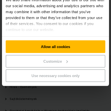
our social media, advertising and analytics partners who
may combine it with other information that you’ve
provided to them or that they’ve collected from your use
Kérdése van?
of their services. You consent to our cookies if you
continue to use our website.
VEGYE FEL VELÜNK A KAPCSOLATOT
Allow all cookies
Customize
Jungheinrich
Rólunk
Use necessary cookies only
Hírek - Események
Sajtóközlemények
Stratégiai beruházás a lítiumion-technológia területén