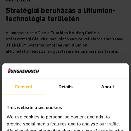
08/15/2019
Stratégiai beruházás a lítiumion-
technológia területén
A Jungheinrich AG és a Triathlon Holding GmbH a
szászországi Glauchauban joint venture vállalatot alapítanak
JT ENERGY Systems GmbH néven lítiumion-
akkumulátorrendszerek gyártására és újrahasznosítására.
Download Image
Consent
Details
About
This website uses cookies
Business Network
Közösségi média
We use cookies to personalise content and ads, to
provide social media features and to analyse our traffic.
REGISZTRÁCIÓ
We also share information about your use of our site with