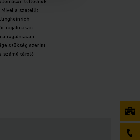
állomáson töltődnek,
Mivel a szatellit
Jungheinrich
ár rugalmasan
záma rugalmasan
ége szükség szerint
s számú tároló