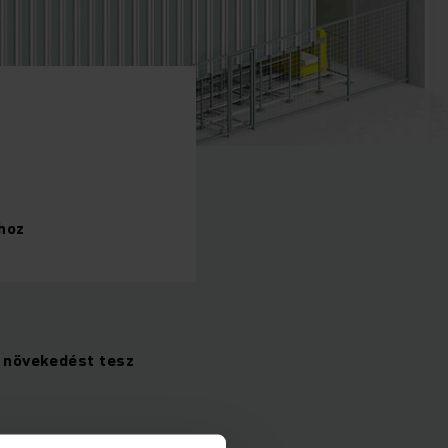
hoz
i növekedést tesz