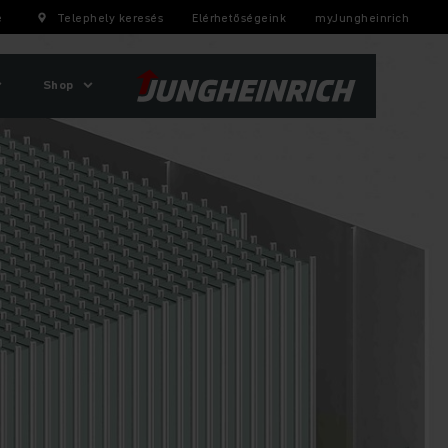
e
Telephely keresés
Elérhetőségeink
myJungheinrich
Shop