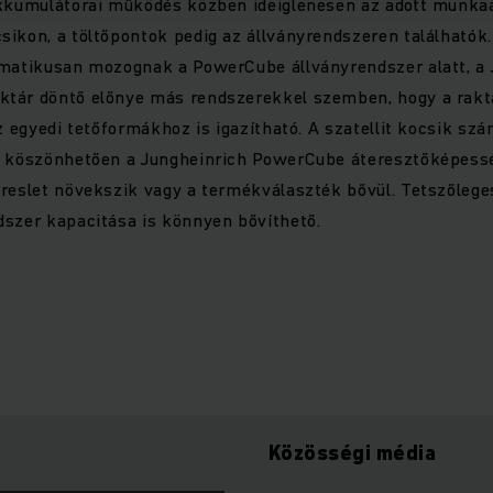
akkumulátorai működés közben ideiglenesen az adott munka
ikon, a töltőpontok pedig az állványrendszeren találhatók. 
omatikusan mozognak a PowerCube állványrendszer alatt, a 
tár döntő előnye más rendszerekkel szemben, hogy a rakt
az egyedi tetőformákhoz is igazítható. A szatellit kocsik s
k köszönhetően a Jungheinrich PowerCube áteresztőképess
ereslet növekszik vagy a termékválaszték bővül. Tetszőlege
dszer kapacitása is könnyen bővíthető.
Közösségi média