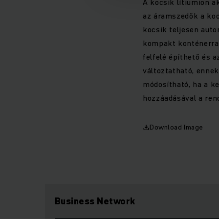
A kocsik lítiumion 
az áramszedők a kocs
kocsik teljesen aut
kompakt konténerrak
felfelé építhető és 
változtatható, enne
módosítható, ha a k
hozzáadásával a ren
Download Image
Business Network