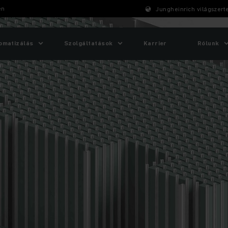
en
Jungheinrich világszert
omatizálás
Szolgáltatások
Karrier
Rólunk