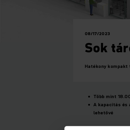
08/17/2023
Sok tár
Hatékony kompakt t
Több mint 18.0
A kapacitás és 
lehetővé