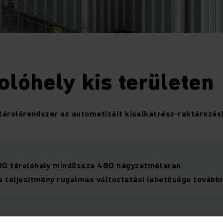
olóhely kis területen
árolórendszer az automatizált kisalkatrész-raktározás
00 tárolóhely mindössze 480 négyzetméteren
a teljesítmény rugalmas változtatási lehetősége tovább