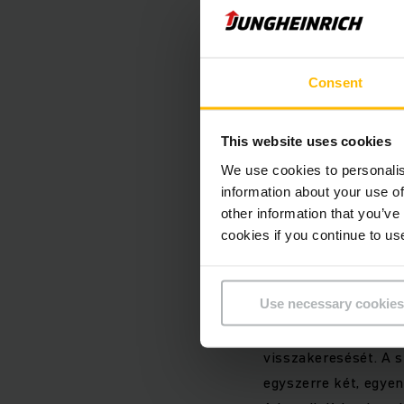
A westfáliai Gronau
rendelt a Jungheinri
maximális rugalmassá
integrációjával győz
Consent
helytakarékos Junghe
mindössze 480 négyz
This website uses cookies
egyenként legfeljeb
We use cookies to personalis
a különösen nagy ra
information about your use of
rendszert könnyen in
other information that you’ve
"Azzal, hogy a kisal
cookies if you continue to us
alakítottuk át, opti
komissiózási folyam
Use necessary cookies
Schraubengroßhandel
speciális PowerCube 
visszakeresését. A 
egyszerre két, egye