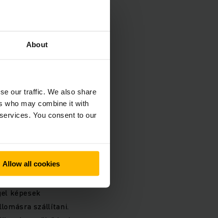
ube tárolórendszert
kihasználásával,
digitális
ot. A Fastbolt a
About
szek tárolását. A
mint 18.000,
kínál helyet. Ennek
se our traffic. We also share
ich PowerCube
ers who may combine it with
elmi koncepciót is.
 services. You consent to our
erről a PowerCube-ra
sen növeljük a
Fastbolt
Allow all cookies
erraktárában öt
tárolását és
gel képesek
omásra szállítani.