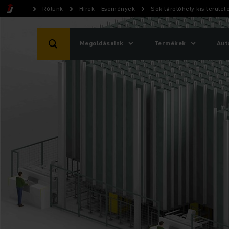
Rólunk
Hírek - Események
Sok tárolóhely kis terület
Megoldásaink
Termékek
Aut