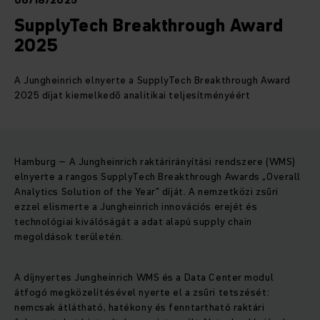
06/18/2025
SupplyTech Breakthrough Award
2025
A Jungheinrich elnyerte a SupplyTech Breakthrough Award
2025 díjat kiemelkedő analitikai teljesítményéért
Hamburg – A Jungheinrich raktárirányítási rendszere (WMS)
elnyerte a rangos SupplyTech Breakthrough Awards „Overall
Analytics Solution of the Year” díját. A nemzetközi zsűri
ezzel elismerte a Jungheinrich innovációs erejét és
technológiai kiválóságát a adat alapú supply chain
megoldások területén.
A díjnyertes Jungheinrich WMS és a Data Center modul
átfogó megközelítésével nyerte el a zsűri tetszését:
nemcsak átlátható, hatékony és fenntartható raktári