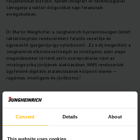
folyamatokat biztosít, hanem integrált AI-technológiával
támogatja a raktári dolgozókat napi feladataik
elvégzésében.
Dr. Martin Weiglhofer, a Jungheinrich Systemlösungen GmbH
raktárirányítási rendszerekért felelős vezetője és
ügyvezető igazgatója így nyilatkozott: „Ez a díj megerősíti a
Jungheinrich elkötelezettségét az intelligens, adat alapú
megoldásokkal történő aktív szerepvállalás iránt az
intralogisztika jövőjének alakításában. WMS rendszerünk
ügyfeleink digitális átalakulásának központi eleme –
rugalmas, intelligens és jövőbiztos.”
Az éves SupplyTech Breakthrough Awards program a globális
ellátási lánc-technológiai és logisztikai iparág
leginnovatívabb termékeit, vállalatait és személyiségeit
díjazza. A Jungheinrich több mint ezer nemzetközi pályázat
Consent
Details
About
közül WMS-ével és Data Center moduljával sikeresen kivívta
a győzelmet. A díjakat egy többszintű értékelési folyamat
alapján ítéli oda egy független zsűri. Minden pályázatot az
This website uses cookies