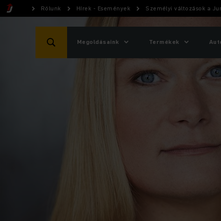
Rólunk
Hírek - Események
Személyi változások a Ju
Megoldásaink
Termékek
Aut