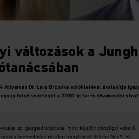
i változások a Jungh
tótanácsában
 folyamán Dr. Lars Brzoska elnökletével átalakítja iga
angolja felső vezetését a 2030-ig tartó növekedési strat
vezése az igazgatótanácsba, mint kijelölt pénzügyi vezető
eszi a technológiai részleg irányítását Sabine Neuß-tól