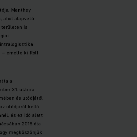
atója. Manthey
, ahol alapvető
területén is
giai
intralogisztika
 – emelte ki Rolf
atta a
mber 31. utánra
mében és utódjától
z utódjáról kellő
nél, és ez idő alatt
anácsában 2018 óta
 hogy megköszönjük