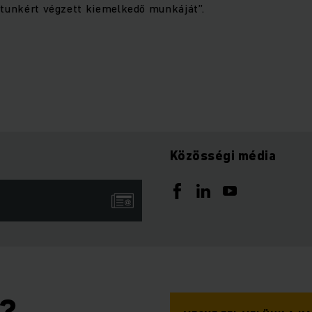
rtunkért végzett kiemelkedő munkáját”.
Közösségi média
n?