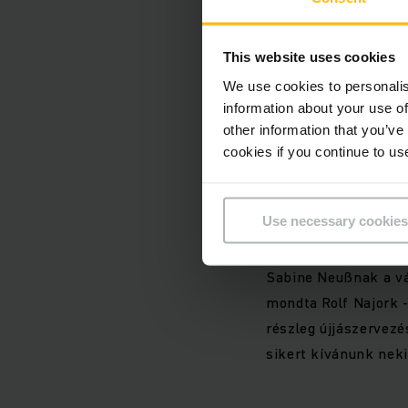
belüli központi foly
képességeit és kivál
This website uses cookies
igazgatótanácsának t
We use cookies to personalis
folyamatait, és így d
information about your use of
Jungheinrich AG fel
other information that you’ve
cookies if you continue to us
A Jungheinrich techn
hogy eltérő stratégi
Use necessary cookies
június 30-ig befejez
új lehetőségeket ke
Sabine Neußnak a vál
mondta Rolf Najork -
részleg újjászervezé
sikert kívánunk neki