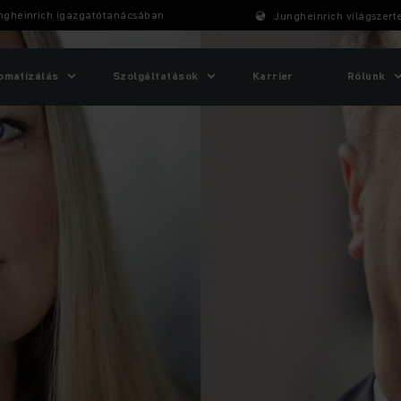
ngheinrich igazgatótanácsában
Jungheinrich világszert
omatizálás
Szolgáltatások
Karrier
Rólunk