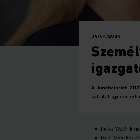
04/04/2024
Személy
igazga
A Jungheinrich 2024
vállalat így összeh
Heike Wulff kine
Maik Manthey átv