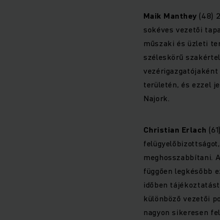
Maik Manthey
(48) 2
sokéves vezetői tap
műszaki és üzleti te
széleskörű szakérte
vezérigazgatójaként 
területén, és ezzel 
Najork.
Christian Erlach
(61
felügyelőbizottságot
meghosszabbítani. A
függően legkésőbb ez
időben tájékoztatást 
különböző vezetői po
nagyon sikeresen fe