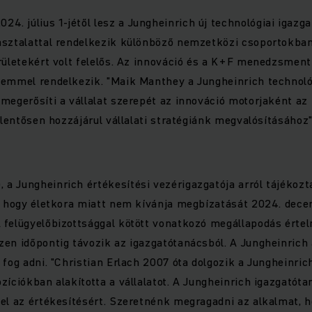
024. július 1-jétől lesz a Jungheinrich új technológiai igazg
asztalattal rendelkezik különböző nemzetközi csoportokban
rületekért volt felelős. Az innováció és a K+F menedzsment 
lemmel rendelkezik. "Maik Manthey a Jungheinrich technoló
megerősíti a vállalat szerepét az innováció motorjaként az 
jelentősen hozzájárul vállalati stratégiánk megvalósításához"
), a Jungheinrich értékesítési vezérigazgatója arról tájékozt
, hogy életkora miatt nem kívánja megbízatását 2024. dece
 felügyelőbizottsággal kötött vonatkozó megállapodás értel
en időpontig távozik az igazgatótanácsból. A Jungheinrich a
fog adni. "Christian Erlach 2007 óta dolgozik a Jungheinrich
zíciókban alakította a vállalatot. A Jungheinrich igazgatót
lel az értékesítésért. Szeretnénk megragadni az alkalmat,