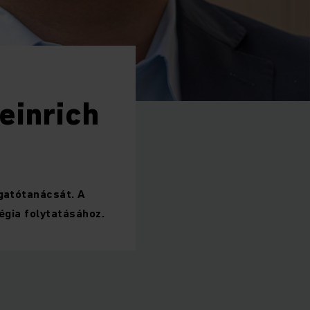
einrich
zgatótanácsát. A
égia folytatásához.