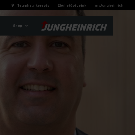
e
Telephely keresés
Elérhetőségeink
myJungheinrich
Shop