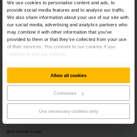
We use cookies to personalise content and ads, to
provide social media features and to analyse our traffic.
Dr. Lars Brzoska, a Jungheinrich AG vezérigazgatója: "Nagy
We also share information about your use of our site with
örömmel üdvözlöm Udo Panenkát az igazgatótanácsi
our social media, advertising and analytics partners who
csapatunkban. Az automatizált rendszerek globális piaca
may combine it with other information that you’ve
jelentős méretű, és minden érintett régióban átlagon felüli
növekedési rátával rendelkezik. Panenka úr tapasztalatával
provided to them or that they’ve collected from your use
és szakértelmével jelentősen hozzá fog járulni a
of their services. You consent to our cookies if you
Jungheinrich automatizálási üzletágának további
continue to use our website.
megerősítéséhez."
Allow all cookies
Udo Panenka jelenleg a kanadai ATS Corporation ipari
automatizálásért felelős vezetője. Ezt a pozíciót 2019
májusa óta tölti be. 2008 és 2018 között különböző vezetői
Customize
pozíciókat töltött be az amerikai Danaher csoporton belül,
először a Kollmorgennél, majd az Esko elnökeként. Aalenben
született 1969-ben, üzleti adminisztrációból (BA)
Use necessary cookies only
diplomázott, házas és két gyermeke van.
Download Image