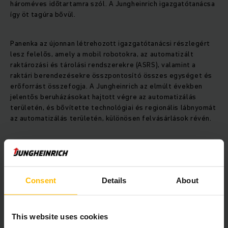
hároméves időtartamra szól. A Jungheinrich igazgatótanácsa
így öt tagúra bővül.
Panenka az újonnan létrehozott igazgatótanácsi részlegért
lesz felelős, amely a mobil robotokra, az automatizált
raktározási és tárolási rendszerekre (ASRS), valamint a
raktári berendezésekre összpontosító összes egységet és
erőforrást összefogja. A Jungheinrich az elmúlt években
jelentős beruházásokat hajtott végre az automatizálás
területén, és bővítette technológiai és regionális lábnyomát
az automatizálás területén, különösen felvásárlások révén.
Rolf Najork, a Jungheinrich AG felügyelőbizottságának
elnöke: "Az automatizálás a Jungheinrich számára a
legnagyobb stratégiai jelentőséggel bír és jelentős
lehetőségeket rejt magában. Udo Panenkával egy
Consent
Details
About
nemzetközileg tapasztalt vezetőt sikerült mellénk állítani.
Az automatizálás, a gépgyártás, a szoftverek és a
digitalizáció területén szerzett szakértelmének
This website uses cookies
köszönhetően kiváló szakembert választottunk."