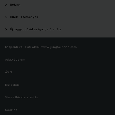
Rólunk
Hírek - Események
Új taggal bővül az igazgatótanács
Központi vállalati oldal: www.jungheinrich.com
Adatvédelem
ÁSZF
Biztosítás
Visszaélés-bejelentés
Cookies