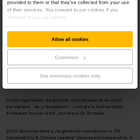
provided to them or that they’ve collected from your use
lábnyomát is.
of their services. You consent to our cookies if you
continue to use our website.
A Jungheinrich által gyártott targoncák termék-ökomérlege
is javul azzal, hogy a gyártás átáll környezetbarát villamos
áramra. Egy Jungheinrich elektromos targonca által az
Allow all cookies
életciklus során felhasznált energiának mintegy 11 százaléka
esik a gyártásra. „Termékeinkért mi nem a gyártás során
kezdünk el felelősséget érezni, hanem már jóval azelőtt. A
Customize
Stratégia 2025+ megvalósításával fokozzuk
tevékenységünket annak érdekében, hogy a Jungheinrich
fenntartható szállítói láncokat alakítson ki. Ennek részét
Use necessary cookies only
képezi az energiabeszerzés is. Ilyen
módon ügyfeleink, dolgozóink, részvényeseink és üzleti
partnereink - de a társadalom - számára is fenntartható
értékeket hozunk létre”, mondta el Dr. Brzoska.
2020 decemberében a Jungheinrich csatlakozott a „50
Sustainability & Climate Leaders“ elnevezésű kampányhoz. A