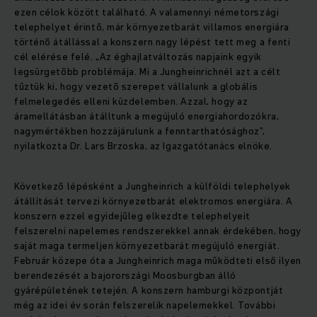
ezen célok között található. A valamennyi németországi
telephelyet érintő, már környezetbarát villamos energiára
történő átállással a konszern nagy lépést tett meg a fenti
cél elérése felé. „Az éghajlatváltozás napjaink egyik
legsürgetőbb problémája. Mi a Jungheinrichnél azt a célt
tűztük ki, hogy vezető szerepet vállalunk a globális
felmelegedés elleni küzdelemben. Azzal, hogy az
áramellátásban átálltunk a megújuló energiahordozókra,
nagymértékben hozzájárulunk a fenntarthatósághoz”,
nyilatkozta Dr. Lars Brzoska, az Igazgatótanács elnöke.
Következő lépésként a Jungheinrich a külföldi telephelyek
átállítását tervezi környezetbarát elektromos energiára. A
konszern ezzel egyidejűleg elkezdte telephelyeit
felszerelni napelemes rendszerekkel annak érdekében, hogy
saját maga termeljen környezetbarát megújuló energiát.
Február közepe óta a Jungheinrich maga működteti első ilyen
berendezését a bajorországi Moosburgban álló
gyárépületének tetején. A konszern hamburgi központját
még az idei év során felszerelik napelemekkel. További