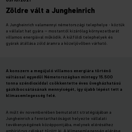
03/10/2021
Zöldre vált a Jungheinrich
A Jungheinrich valamennyi németországi telephelye - köztük
a vállalat hat gyára – mostantól kizárólag környezetbarát
villamos energiával működik. A külföldi telephelyek és
gyárak átállása zöld áramra a közeljövőben várható.
A konszern a megújuló villamos energiára történő
váltással egyedül Németországban mintegy 15.500
tonna széndioxiddal csökkentette éves üvegházhatású
gázkibocsátásának mennyiségét, így újabb lépést tett a
klímasemlegesség felé.
A múlt év novemberében bemutatott stratégiájában a
Jungheinrich a fenntarthatóságot helyezte vállalati
tevékenységének középpontjába, melynek eléréséhez
ambíciózus célokat tűzött ki. A klímasemlegesség elérése