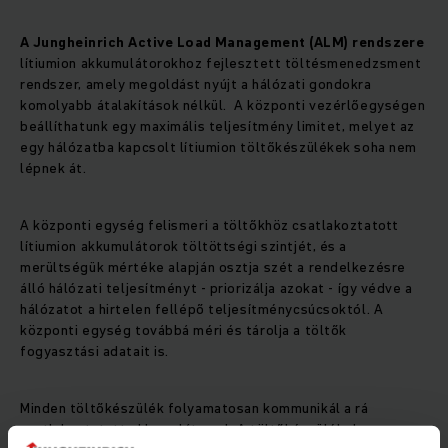
A Jungheinrich Active Load Management (ALM) rendszere
lítiumion akkumulátorokhoz fejlesztett töltésmenedzsment
rendszer, amely
megoldást nyújt a hálózati gondokra
komolyabb átalakítások nélkül. A központi vezérlőegységen
beállíthatunk egy maximális teljesítmény limitet, melyet az
egy hálózatba kapcsolt lítiumion töltőkészülékek soha nem
lépnek át.
A központi egység felismeri a töltőkhöz csatlakoztatott
lítiumion akkumulátorok töltöttségi szintjét, és a
merültségük mértéke alapján osztja szét a rendelkezésre
álló hálózati teljesítményt - priorizálja azokat - így védve a
hálózatot a hirtelen fellépő teljesítménycsúcsoktól. A
központi egység továbbá méri és tárolja a töltők
fogyasztási adatait is.
Minden töltőkészülék folyamatosan kommunikál a rá
csatlakoztatott akkumulátorral. A töltőkészülékek egy