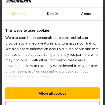
központi vezérlőegységhez kapcsolódnak, melyen
beállíthatjuk, hogy az egységhez csatlakoztatott töltők
mekkora maximális teljesítményt vehetik ki a falból.
Consent
Details
About
RÉSZLETES INFORMÁCIÓ KÉRÉSE/ AJÁNLATKÉRÉS
This website uses cookies
We use cookies to personalise content and ads, to
provide social media features and to analyse our traffic.
Beágyazott tartalom megjelenítése.
We also share information about your use of our site with
our social media, advertising and analytics partners who
Sajnos sütibeállításai miatt ez a tartalom
may combine it with other information that you’ve
nem jeleníthető meg.
provided to them or that they’ve collected from your use
of their services. You consent to our cookies if you
Kérjük, engedélyezze a marketingsütiket a
continue to use our website.
tartalom aktiválásához.
COOKIE-K ENGEDÉLYEZÉSE
Allow all cookies