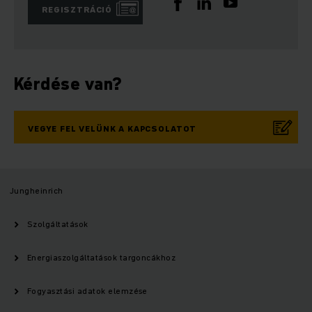
REGISZTRÁCIÓ
Kérdése van?
VEGYE FEL VELÜNK A KAPCSOLATOT
Jungheinrich
Szolgáltatások
Energiaszolgáltatások targoncákhoz
Fogyasztási adatok elemzése