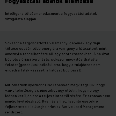
Fogyasztási adatok elemzése
Intelligens töltésmenedzsment a fogyasztási adatok
vizsgálata alapján
Sokszor a targoncaflotta valamennyi gépének egyidejű
töltése esetén több energiára van igény a hálózatból, mint
amennyi a rendelkezésre áll egy adott csarnokban. A hálózat
bővítése óriási beruházás, sokszor megvalósíthatatlan
feladat (gondoljunk például arra, hogy a tulajdonos nem
engedi a falak vésését, a hálózat bővítését).
Mit tehetünk ilyenkor? Első lépésben megvizsgáljuk, hogy
van-e lehetőség a szüneteket úgy eltolni, hogy ne egy
időben kerüljön sor a teljes flotta töltésére. Ez azonban nem
mindig kivitelezhető. Ilyen és ehhez hasonló esetekre
fejlesztette ki a Jungheinrich az Active Load Management
rendszert.