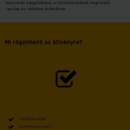
helyzetek megoldására, a töltőkészülékek megfelelő
tartása és védelme érdekében.
Mi rögzíthető az állványra?
Töltőkészülék
Szemmosó-szett