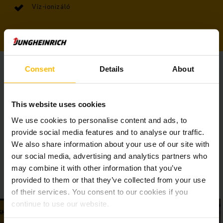
Víz-ionizáló
Consent
Details
About
A tárolót kombinálhatjuk visszahúzó berendezéssel - a
földön fekvő, töltőkábelek sérülésének elkerülésére - vagy
akár rugalmas ütközésvédelemmel, melyet úgy helyezünk el,
This website uses cookies
hogy a targonca ne érhesse el a töltőt.
We use cookies to personalise content and ads, to
provide social media features and to analyse our traffic.
RÉSZLETES INFORMÁCIÓ KÉRÉSE/ AJÁNLATKÉRÉS
We also share information about your use of our site with
our social media, advertising and analytics partners who
may combine it with other information that you’ve
provided to them or that they’ve collected from your use
of their services. You consent to our cookies if you
continue to use our website.