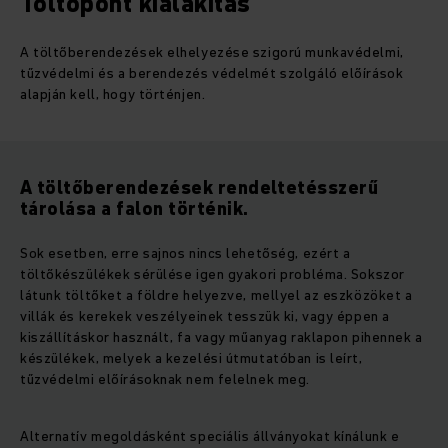
Töltőpont kialakítás
A töltőberendezések elhelyezése szigorú munkavédelmi,
tűzvédelmi és a berendezés védelmét szolgáló előírások
alapján kell, hogy történjen.
A töltőberendezések rendeltetésszerű
tárolása a falon történik.
Sok esetben, erre sajnos nincs lehetőség, ezért a
töltőkészülékek sérülése igen gyakori probléma. Sokszor
látunk töltőket a földre helyezve, mellyel az eszközöket a
villák és kerekek veszélyeinek tesszük ki, vagy éppen a
kiszállításkor használt, fa vagy műanyag raklapon pihennek a
készülékek, melyek a kezelési útmutatóban is leírt,
tűzvédelmi előírásoknak nem felelnek meg.
Alternatív megoldásként speciális állványokat kínálunk e