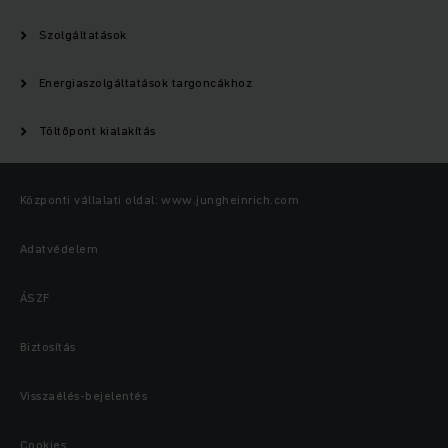
Szolgáltatások
Energiaszolgáltatások targoncákhoz
Töltőpont kialakítás
Központi vállalati oldal: www.jungheinrich.com
Adatvédelem
ÁSZF
Biztosítás
Visszaélés-bejelentés
Cookies