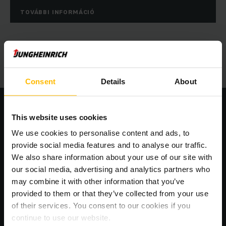
TOVÁBBI INFORMÁCIÓ
Consent
Details
About
This website uses cookies
CALL4SERVICE online elérhetőség
We use cookies to personalise content and ads, to
provide social media features and to analyse our traffic.
We also share information about your use of our site with
our social media, advertising and analytics partners who
may combine it with other information that you’ve
provided to them or that they’ve collected from your use
of their services. You consent to our cookies if you
continue to use our website.