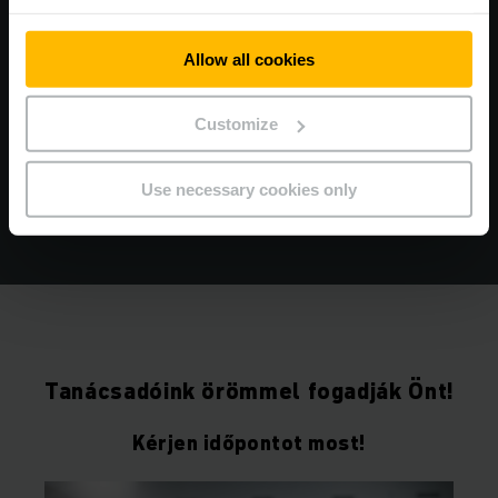
GYORS, EGYSZERŰ ÉS OKOS
Allow all cookies
Regisztráljon most és jelentse be
szervizigényeit online!
Customize
Use necessary cookies only
TOVÁBBI INFORMÁCIÓ
Tanácsadóink örömmel fogadják Önt!
Kérjen időpontot most!