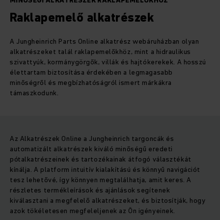
MINŐSÉGI ALKATRÉSZEK RAKLAPEMELŐKHÖZ
Raklapemelő alkatrészek
A Jungheinrich Parts Online alkatrész webáruházban olyan
alkatrészeket talál raklapemelőkhöz, mint a hidraulikus
szivattyúk, kormánygörgők, villák és hajtókerekek. A hosszú
élettartam biztosítása érdekében a legmagasabb
minőségről és megbízhatóságról ismert márkákra
támaszkodunk.
Az Alkatrészek Online a Jungheinrich targoncák és
automatizált alkatrészek kiváló minőségű eredeti
pótalkatrészeinek és tartozékainak átfogó választékát
kínálja. A platform intuitív kialakítású és könnyű navigációt
tesz lehetővé, így könnyen megtalálhatja, amit keres. A
részletes termékleírások és ajánlások segítenek
kiválasztani a megfelelő alkatrészeket, és biztosítják, hogy
azok tökéletesen megfeleljenek az Ön igényeinek.