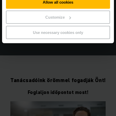
GYORS, EGYSZERŰ ÉS OKOS
Allow all cookies
Regisztráljon most és jelentse be
szervizigényeit online!
Customize
Use necessary cookies only
TOVÁBBI INFORMÁCIÓ
Tanácsadóink örömmel fogadják Önt!
Foglaljon időpontot most!