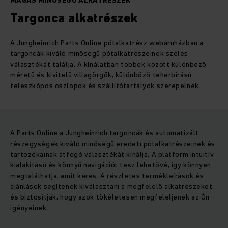
MAGAS MINŐSÉGŰ ALKATRÉSZEK
Targonca alkatrészek
A Jungheinrich Parts Online pótalkatrész webáruházban a
targoncák kiváló minőségű pótalkatrészeinek széles
választékát találja. A kínálatban többek között különböző
méretű és kivitelű villagörgők, különböző teherbírású
teleszkópos oszlopok és szállítótartályok szerepelnek.
A Parts Online a Jungheinrich targoncák és automatizált
részegységek kiváló minőségű eredeti pótalkatrészeinek és
tartozékainak átfogó választékát kínálja. A platform intuitív
kialakítású és könnyű navigációt tesz lehetővé, így könnyen
megtalálhatja, amit keres. A részletes termékleírások és
ajánlások segítenek kiválasztani a megfelelő alkatrészeket,
és biztosítják, hogy azok tökéletesen megfeleljenek az Ön
igényeinek.