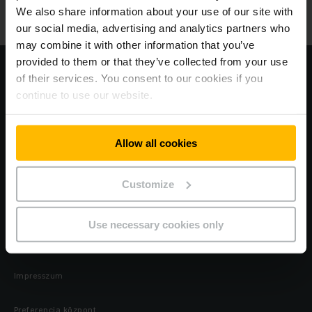
We also share information about your use of our site with
Telephelyek
our social media, advertising and analytics partners who
may combine it with other information that you’ve
provided to them or that they’ve collected from your use
Központi vállalati oldal: www.jungheinrich.com
of their services. You consent to our cookies if you
continue to use our website.
Adatvédelem
ÁSZF
Allow all cookies
Biztosítás
Customize
Visszaélés-bejelentés
Use necessary cookies only
Cookies
Impresszum
Preferencia központ