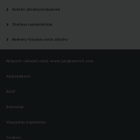
Raktári állványrendszerek
Statikus raklaptárolás
Keskeny folyosós soros állvány
Központi vállalati oldal: www.jungheinrich.com
Adatvédelem
ÁSZF
Biztosítás
Visszaélés-bejelentés
Cookies