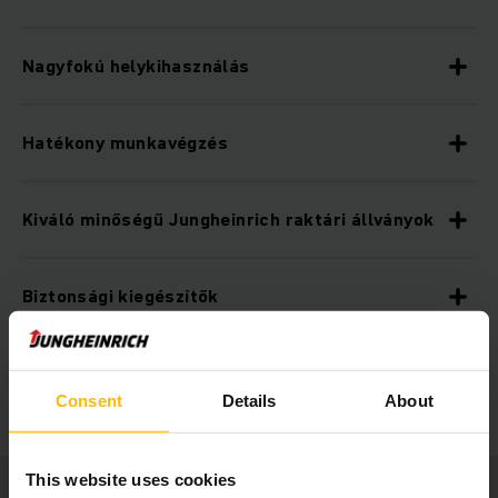
Nagyfokú helykihasználás
Hatékony munkavégzés
Kiváló minőségű Jungheinrich raktári állványok
Biztonsági kiegészítők
Magas üzembiztonság
Consent
Details
About
This website uses cookies