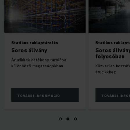
Statikus raklaptárolás
Statikus raklapt
Soros állvány
Soros állván
folyosóban
Árucikkek hatékony tárolása
különböző magasságokban
Közvetlen hozzáf
árucikkhez
TOVÁBBI INFORMÁCIÓ
TOVÁBBI INFO