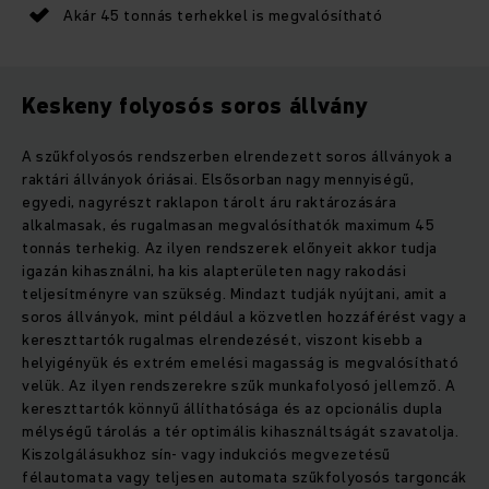
Akár 45 tonnás terhekkel is megvalósítható
Keskeny folyosós soros állvány
A szűkfolyosós rendszerben elrendezett soros állványok a
raktári állványok óriásai. Elsősorban nagy mennyiségű,
egyedi, nagyrészt raklapon tárolt áru raktározására
alkalmasak, és rugalmasan megvalósíthatók maximum 45
tonnás terhekig. Az ilyen rendszerek előnyeit akkor tudja
igazán kihasználni, ha kis alapterületen nagy rakodási
teljesítményre van szükség. Mindazt tudják nyújtani, amit a
soros állványok, mint például a közvetlen hozzáférést vagy a
kereszttartók rugalmas elrendezését, viszont kisebb a
helyigényük és extrém emelési magasság is megvalósítható
velük. Az ilyen rendszerekre szűk munkafolyosó jellemző. A
kereszttartók könnyű állíthatósága és az opcionális dupla
mélységű tárolás a tér optimális kihasználtságát szavatolja.
Kiszolgálásukhoz sín- vagy indukciós megvezetésű
félautomata vagy teljesen automata szűkfolyosós targoncák