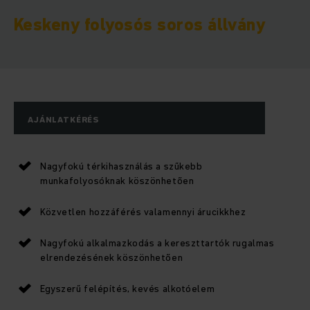
Keskeny folyosós soros állvány
AJÁNLATKÉRÉS
Nagyfokú térkihasználás a szűkebb
munkafolyosóknak köszönhetően
Közvetlen hozzáférés valamennyi árucikkhez
Nagyfokú alkalmazkodás a kereszttartók rugalmas
elrendezésének köszönhetően
Egyszerű felépítés, kevés alkotóelem