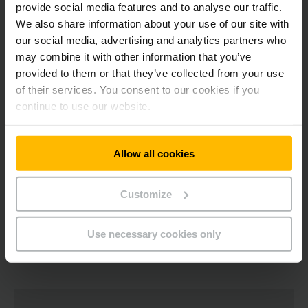
provide social media features and to analyse our traffic.
valamint arról, milyen
energiahatékony
és mennyire könnyű
We also share information about your use of our site with
feltankolni. Amikor egy használt dízeltargonca vásárlását
választja, akkor egy új targoncavásárláshoz képest felelős
our social media, advertising and analytics partners who
döntésével a CO2 kibocsátása akár 80%-kal is
may combine it with other information that you’ve
csökkenthető.
provided to them or that they’ve collected from your use
of their services. You consent to our cookies if you
continue to use our website.
Inkább egy másik típusú használt targoncát választana?
Nézzen szét
használt targoncakereső felületünk
ön, ahol
Kapcsolat
biztosan megtallálja az Önnek tökéletes eszközt.
Felújított használt targoncák
Allow all cookies
Telefon
+36 23 531 500
Ha inkább bérelné a targoncát, mint vásárolna, választhat
bérelhető targoncáink
készletéből is. Mindemellett
Customize
természetesen rendelkezésére állnak
új raklapemelőink és
targoncáink
is, ha új gép vásárlását tartja előnyösebbnek.
KAPCSOLAT FELVÉTELE
Use necessary cookies only