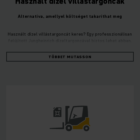
Használt dízel villástargoncák
Alternatíva, amellyel költséget takaríthat meg
Használt dízel villástargoncát keres? Egy professzionálisan
felújított Jungheinrich dízeltargoncával biztos lehet abban,
hogy meghízható járművet kap kézhez az árumozgatáshoz
szükséges összes szállítási feladatra.
TÖBBET MUTASSON
Ha Jungheinrich használt dízel villástargoncát vásárol, nem
lesz gondja a teljesítménnyel, hiszen minden használt
dízeltargoncánkat ipari szakértőink újítják fel. Ezen kívül
abban is biztos lehet, hogy dízeltargoncája nem csak úgy néz
ki, mintha új lenne, hanem tökéletes technikai állapotban is
van. Dízel villástargoncáink felújításakor nem csak a funkciót
és a fenntarthatóságot tartjuk szem előtt - hanem
biztosítjuk azt is, hogy minden jelenlegi biztonsági
előírásnak megfeleljenek.