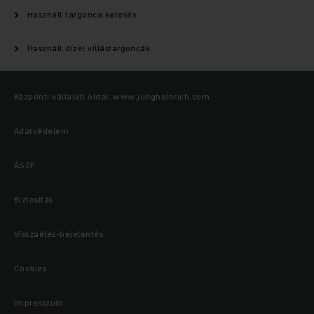
Használt targonca keresés
Használt dízel villástargoncák
Központi vállalati oldal: www.jungheinrich.com
Adatvédelem
ÁSZF
Biztosítás
Visszaélés-bejelentés
Cookies
Impresszum