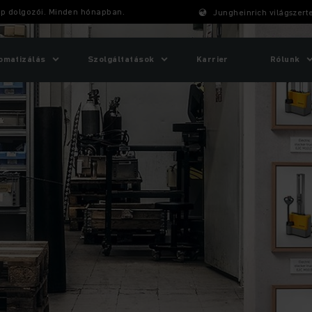
p dolgozói. Minden hónapban.
Jungheinrich világszert
omatizálás
Szolgáltatások
Karrier
Rólunk