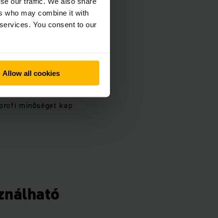
se our traffic. We also share
ers who may combine it with
 services. You consent to our
vező áron
Allow all cookies
endezéseknek,
sználnak nem szabad
profi minőséget kap
ználható