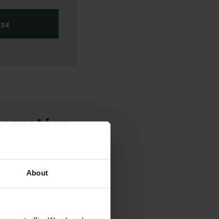
ÉSE
mozgatása
díjba és használjon
ektromos hajtással.
About