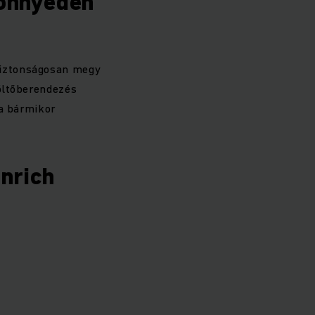
önnyedén
biztonságosan megy
öltőberendezés
ra bármikor
inrich