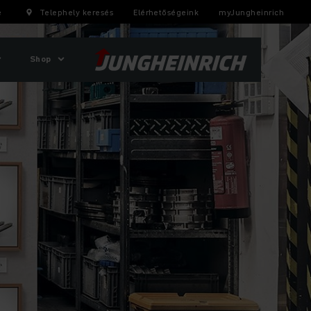
e
Telephely keresés
Elérhetőségeink
myJungheinrich
Shop