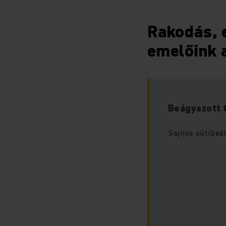
Rakodás, e
emelőink 
Beágyazott 
Sajnos sütibeál