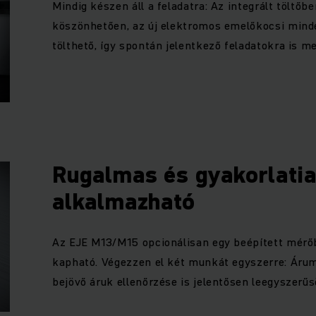
Mindig készen áll a feladatra: Az integrált töltő
köszönhetően, az új elektromos emelőkocsi mind
tölthető, így spontán jelentkező feladatokra is me
Rugalmas és gyakorlati
alkalmazható
Az EJE M13/M15 opcionálisan egy beépített mérő
kapható. Végezzen el két munkát egyszerre: Áru
bejövő áruk ellenőrzése is jelentősen leegyszerűs