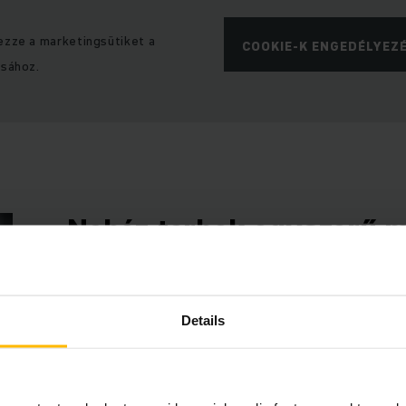
ezze a marketingsütiket a
COOKIE-K ENGEDÉLYEZ
ásához.
Nehéz terhek egyszerű 
Küldje a régi kézi hidraulikus emelőkocsikat nyug
könnyebb és ergonomikusabb munkaeszközt – el
Details