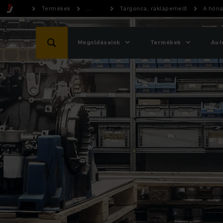
Termékek
...
Targonca, raklapemelő
A hóna
Megoldásaink
Termékek
Aut