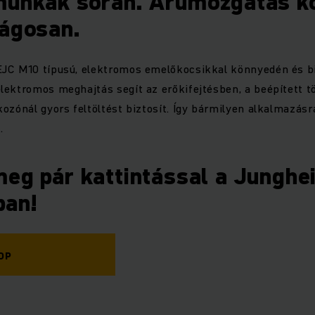
munkák során. Árumozgatás k
ságosan.
EJC M10 típusú, elektromos emelőkocsikkal könnyedén és 
lektromos meghajtás segít az erőkifejtésben, a beépített t
ozónál gyors feltöltést biztosít. Így bármilyen alkalmazás
.
eg pár kattintással a Junghe
ban!
OP