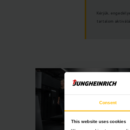
Kérjük, engedély
tartalom aktivál
Consent
This website uses cookies