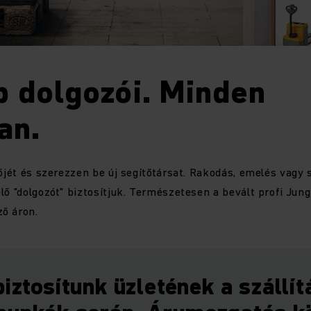
p dolgozói. Minden
an.
lőjét és szerezzen be új segítőtársat. Rakodás, emelés vagy 
lő "dolgozót" biztosítjuk. Természetesen a bevált profi Jun
ő áron.
biztosítunk üzletének a szállít