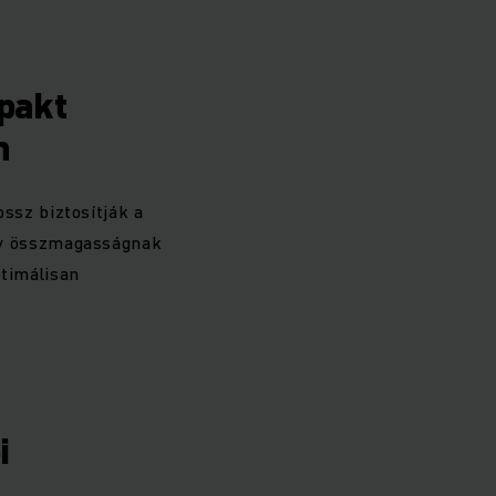
pakt
n
ssz biztosítják a
ny összmagasságnak
ptimálisan
i