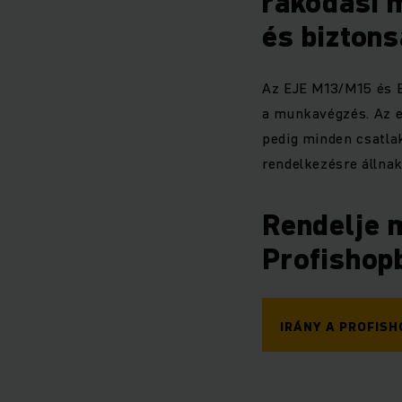
rakodási 
és bizton
Az EJE M13/M15 és 
a munkavégzés. Az e
pedig minden csatlak
rendelkezésre állnak
Rendelje m
Profishop
IRÁNY A PROFISH