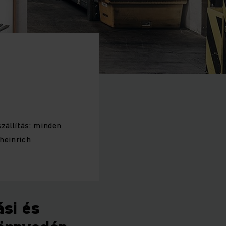
szállítás: minden
gheinrich
ási és