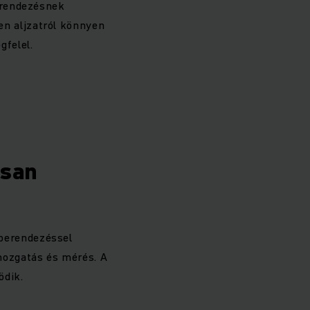
berendezésnek
en aljzatról könnyen
gfelel.
asan
berendezéssel
mozgatás és mérés. A
ödik.