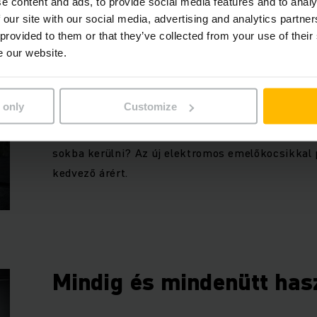
e content and ads, to provide social media features and to analy
 our site with our social media, advertising and analytics partn
 provided to them or that they’ve collected from your use of their
e our website.
Rendelkezésre állás ked
 only
Customize
Egyetért azzal, hogy az olyan műszaki segédber
melyeket alkalmanként, rövid időn keresztül ha
sokba kerülni? Az új elektromos emelőkocsikkal 
kedvező árért.
Mindig és mindenütt has