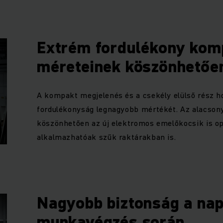
Extrém fordulékony kom
méreteinek köszönhetőe
A kompakt megjelenés és a csekély elülső rész ho
fordulékonyság legnagyobb mértékét. Az alacso
köszönhetően az új elektromos emelőkocsik is o
alkalmazhatóak szűk raktárakban is.
Nagyobb biztonság a nap
munkavégzés során