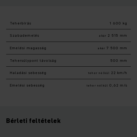
Teherbírás
1 600 kg
Szabademelés
2 515 mm
akár
Emelési magasság
7 500 mm
akár
Tehersúlypont távolság
500 mm
Haladási sebesség
22 km/h
teher nélkül
Emelési sebesség
0,62 m/s
teher nélkül
Bérleti feltételek