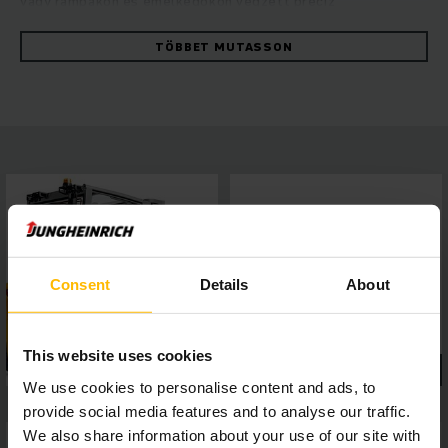
vagy rámpákon és emelkedőkön végzett precíz
munkavégzésről van szó – a hidrosztatikus
hajtástechnológia optimális energiahatékonyságot biztosít
TÖBBET MUTASSON
maximális rakodási teljesítmény mellett. A hidraulika
megnövelt olajáramlási mennyisége különösen az
adapterekkel végzett, komoly kihívást jelentő feladatok
esetén biztosít nagyobb termelékenységet, míg a nagy
teljesítményű és könnyen karbantartható Kubota ipari
motorok alacsony károsanyag-kibocsátás mellett is erős
menetdinamikát biztosítanak. Biztonságos és kényelmes
munkavégzés: a panorámatető teljes körű kilátást biztosít, a
4 colos kijelzőn öt menetprogram választható. Az
interfészen keresztül könnyen csatlakoztatható
asszisztensrendszerek minden helyzetben hatékony
Consent
Details
About
munkavégzést tesznek lehetővé.
This website uses cookies
We use cookies to personalise content and ads, to
provide social media features and to analyse our traffic.
We also share information about your use of our site with