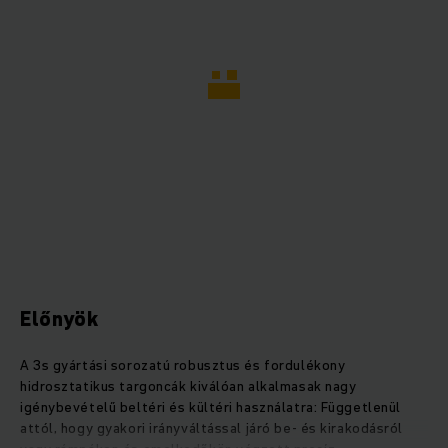
Előnyök
A 3s gyártási sorozatú robusztus és fordulékony
hidrosztatikus targoncák kiválóan alkalmasak nagy
igénybevételű beltéri és kültéri használatra: Függetlenül
attól, hogy gyakori irányváltással járó be- és kirakodásról