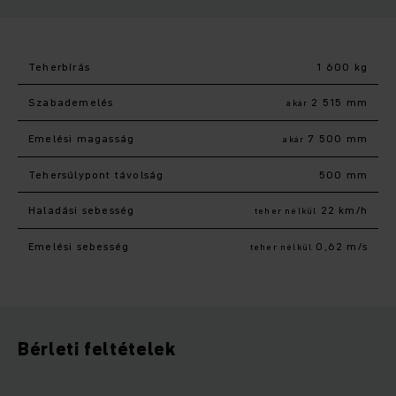
Teherbírás
1 600 kg
Szabademelés
2 515 mm
akár
Emelési magasság
7 500 mm
akár
Tehersúlypont távolság
500 mm
Haladási sebesség
22 km/h
teher nélkül
Emelési sebesség
0,62 m/s
teher nélkül
Bérleti feltételek