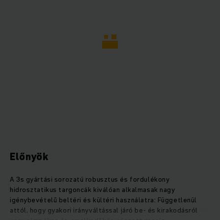
Előnyök
A 3s gyártási sorozatú robusztus és fordulékony
hidrosztatikus targoncák kiválóan alkalmasak nagy
igénybevételű beltéri és kültéri használatra: Függetlenül
attól, hogy gyakori irányváltással járó be- és kirakodásról