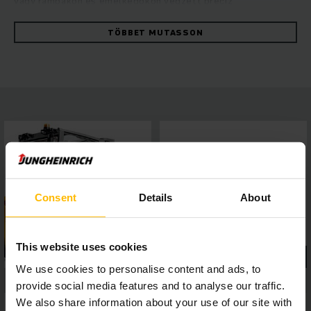
vagy rámpákon és emelkedőkön végzett precíz
munkavégzésről van szó – a hidrosztatikus
hajtástechnológia optimális energiahatékonyságot biztosít
TÖBBET MUTASSON
maximális rakodási teljesítmény mellett. A hidraulika
megnövelt olajáramlási mennyisége különösen az
adapterekkel végzett, komoly kihívást jelentő feladatok
esetén biztosít nagyobb termelékenységet, míg a nagy
teljesítményű és könnyen karbantartható Kubota ipari
motorok alacsony károsanyag-kibocsátás mellett is erős
menetdinamikát biztosítanak. Biztonságos és kényelmes
munkavégzés: a panorámatető teljes körű kilátást biztosít, a
4 colos kijelzőn öt menetprogram választható. Az
interfészen keresztül könnyen csatlakoztatható
asszisztensrendszerek minden helyzetben hatékony
Consent
Details
About
munkavégzést tesznek lehetővé.
This website uses cookies
We use cookies to personalise content and ads, to
provide social media features and to analyse our traffic.
We also share information about your use of our site with