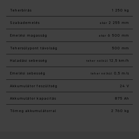
Teherbírás
1 250 kg
Szabademelés
2 255 mm
akár
Emelési magasság
6 500 mm
akár
Tehersúlypont távolság
500 mm
Haladási sebesség
12,5 km/h
teher nélkül
Emelési sebesség
0,5 m/s
teher nélkül
Akkumulátor feszültség
24 V
Akkumulátor kapacitás
875 Ah
Tömeg akkumulátorral
2 760 kg