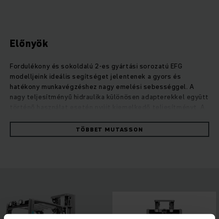
Előnyök
Fordulékony és sokoldalú 2-es gyártási sorozatú EFG
modelljeink ideális segítséget jelentenek a gyors és
hatékony munkavégzéshez nagy emelési sebességgel. A
nagy teljesítményű hidraulika különösen adapterekkel együtt
történő használat esetén nyújt kiemelkedő teljesítményt. A
fejlett váltóáramú technológia és a PureEnergy technológiai
koncepció mindig optimális hatásfokot biztosít. Így
TÖBBET MUTASSON
maximális rakodási teljesítmény érhető el minimális
fogyasztás mellett. A kiforrott ergonómiának, az intuitív
kezelhetőségnek és a kompakt emelőoszlopon keresztül a
kiváló teljes körű kilátásnak köszönhetően az EFG
teljesítménye minden esetben jól kihasználható. A targonca
energiahatékonyság terén is jól teljesít: A lítiumion-
akkumulátorok gyors köztes töltéseket és
karbantartásmentességet biztosítanak a háromkerekű