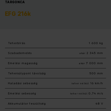
TARGONCA
EFG 216k
Teherbírás
1 600 kg
Szabademelés
2 345 mm
akár
Emelési magasság
7 000 mm
akár
Tehersúlypont távolság
500 mm
Haladási sebesség
16 km/h
teher nélkül
Emelési sebesség
0,74 m/s
teher nélkül
Akkumulátor feszültség
48 V