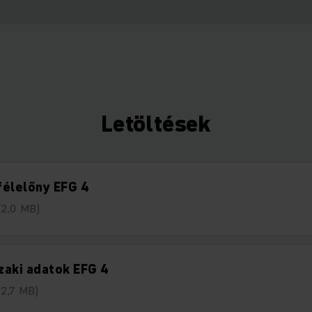
Letöltések
félelőny EFG 4
(2,0 MB)
zaki adatok EFG 4
(2,7 MB)