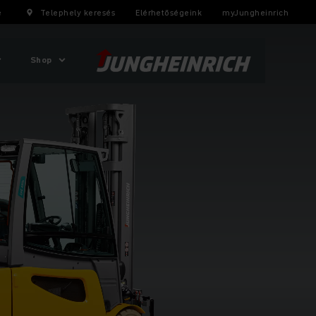
e
Telephely keresés
Elérhetőségeink
myJungheinrich
Shop