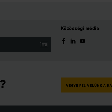
Közösségi média
n?
VEGYE FEL VELÜNK A 