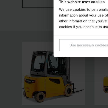
This website uses cookies
TÖBBET MUTASSON
További egyedileg állítható kezelőelemek rugal
We use cookies to personalis
targoncák univerzálisan alkalmazható erőgépe
information about your use of
other information that you’ve
cookies if you continue to us
Use necessary cookies