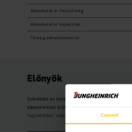
Akkumulátor feszültség
Akkumulátor kapacitás
Tömeg akkumulátorral
Előnyök
Sokoldalú és hatékony 4-es sorozatú elektromo
adapterekkel biztosított iparág-specifikus fe
fogyasztást, valamint maximális hatékonyságot
Consent
támasztják alá: 4-es sorozatú EFG targoncánk 
kategóriájú, más gyártó modellje.A szélesebb k