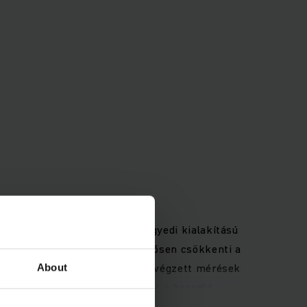
ltéri alkalmazásokhoz – az egyedi kialakítású
 A PureEnergy koncepció jelentősen csökkenti a
nhetően. VDI-ciklusok alapján végzett mérések
About
vesebb energiát fogyaszt, mint a hasonló
ető legjobb kilátást nyújtja a kezelő számára.