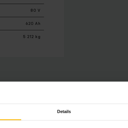
80 V
620 Ah
5 212 kg
s négykerekű targoncáink ideálisak különböző beltéri és kü
lhasználástól kezdve a nehéz rakományok gyors rakodásáig.
 garantál a legfejlettebb váltóáramú technológiának köszö
Details
maximális rakodási teljesítmény esetén is akár 10 %-kal ke
örű látómezőt biztosító kompakt emelőoszlop a piacon elérh