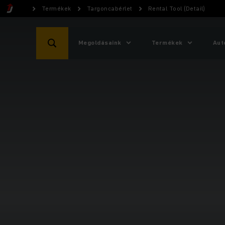
Termékek
Targoncabérlet
Rental Tool (Detail)
Megoldásaink
Termékek
Aut