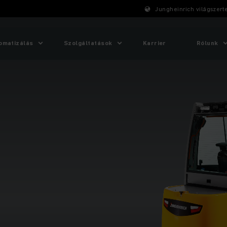
Jungheinrich világszert
omatizálás
Szolgáltatások
Karrier
Rólunk