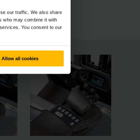
ott és intuitívan kezelhető 4-es sorozatú EFG
se our traffic. We also share
ers who may combine it with
 services. You consent to our
Allow all cookies