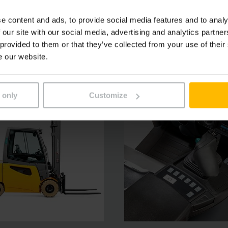
masságot és biztonságot nyújtanak. Az ergonómiailag kiforr
e content and ads, to provide social media features and to analy
k.
 our site with our social media, advertising and analytics partn
 provided to them or that they’ve collected from your use of their
e our website.
 only
Customize