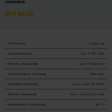
TARGONCA
EFG 540k
Teherbírás
4 000 kg
Szabademelés
2 757 mm
akár
Emelési magasság
7 500 mm
akár
Tehersúlypont távolság
500 mm
Haladási sebesség
16 km/h
teher nélkül
Emelési sebesség
0,44 m/s
teher nélkül
Akkumulátor feszültség
80 V