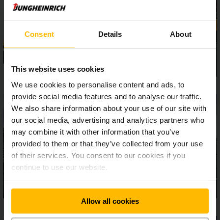
asszisztensrendszerek és felszereltségi opciók garantálják
a biztonságos és hatékony munkavégzést – még
szélsőséges körülmények között is. Az ergonomikusan
kiforrott 5-ös sorozatú EFG-k igazi erőgépek nagy
Consent
Details
About
igénybevétel esetén is.
This website uses cookies
We use cookies to personalise content and ads, to
provide social media features and to analyse our traffic.
We also share information about your use of our site with
our social media, advertising and analytics partners who
may combine it with other information that you’ve
provided to them or that they’ve collected from your use
of their services. You consent to our cookies if you
continue to use our website.
Allow all cookies