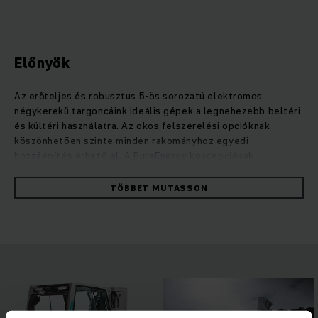
Előnyök
Az erőteljes és robusztus 5-ös sorozatú elektromos
négykerekű targoncáink ideális gépek a legnehezebb beltéri
és kültéri használatra. Az okos felszerelési opcióknak
köszönhetően szinte minden rakományhoz egyedi
hozzáépítés érhető el. A PureEnergy koncepciónak
köszönhetően ezek a nagy teljesítményű targoncák mindig
optimális energia- és költséghatékonysággal végzik el a
TÖBBET MUTASSON
feladatokat. VDI-ciklusok alapján végzett mérések
alátámasztják: Maximális rakodási teljesítmény esetén is
akár 20%-kal kevesebb energiát fogyasztanak, mint más
gyártók hasonló kategóriájú modelljei. A széles körű
látómezővel rendelkező kompakt emelőoszlop és az
intelligens kezelőelemek, melyek minden kezelő- és
alkalmazási profilhoz egyedileg illeszkednek, maximális
teljesítményt biztosítanak minden esetben. Különböző