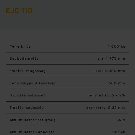
EJC 110
Teherbírás
1 000 kg
Szabademelés
1 775 mm
akár
Emelési magasság
4 300 mm
akár
Tehersúlypont távolság
600 mm
Haladási sebesség
6 km/h
teher nélkül
Emelési sebesség
0,22 m/s
teher nélkül
Akkumulátor feszültség
24 V
Akkumulátor kapacitás
200 Ah