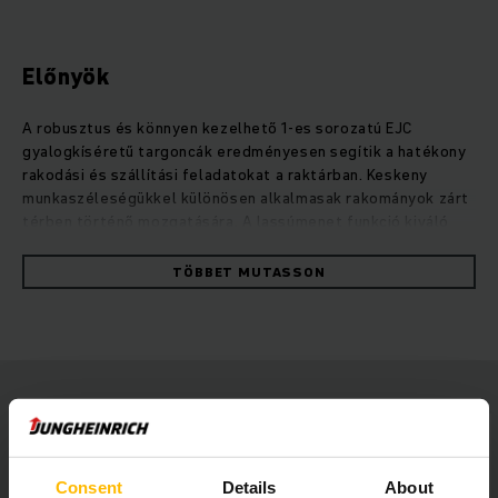
Előnyök
A robusztus és könnyen kezelhető 1-es sorozatú EJC
gyalogkíséretű targoncák eredményesen segítik a hatékony
rakodási és szállítási feladatokat a raktárban. Keskeny
munkaszéleségükkel különösen alkalmasak rakományok zárt
térben történő mozgatására. A lassúmenet funkció kiváló
fordulékonyságot biztosít, amely lehetővé teszi a
biztonságos manőverezést függőleges kezelőkar esetén is.
TÖBBET MUTASSON
A multifunkciós kezelőkar intuitív és mindkét oldalról
használható, valamint segíti a kezelőt abban, hogy teljes
mértékben a rakodásra koncentrálhasson. Ez hozzájárul a
raktár nagyobb biztonságához. A rugalmas használat
érdekében az EJC 1-es sorozata opcionálisan beépített
töltőkészülékkel is felszerelhető, amellyel egy szabványos
230 V-os aljzatról egyszerűen és bármikor feltöltheti a
hosszú élettartamú akkumulátorokat.
Consent
Details
About