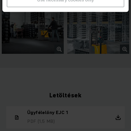
Letöltések
Ügyfélelőny EJC 1
PDF
(1,5 MB)