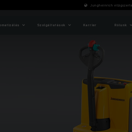
Jungheinrich világszert
omatizálás
Szolgáltatások
Karrier
Rólunk