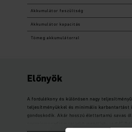
Akkumulátor feszültség
Akkumulátor kapacitás
Tömeg akkumulátorral
Előnyök
A fordulékony és különösen nagy teljesítmény
teljesítményükkel és minimális karbantartást 
gondoskodik. Akár hosszú élettartamú savas ól
energiamenedzsmenttel használjuk, az EJE 2 tí
különösen fontos: A biztonság az EJE 2 esetén k