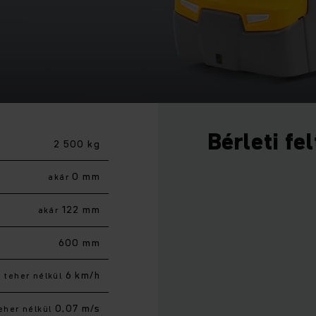
Bérleti fe
2 500 kg
0 mm
akár
122 mm
akár
600 mm
6 km/h
teher nélkül
0,07 m/s
eher nélkül