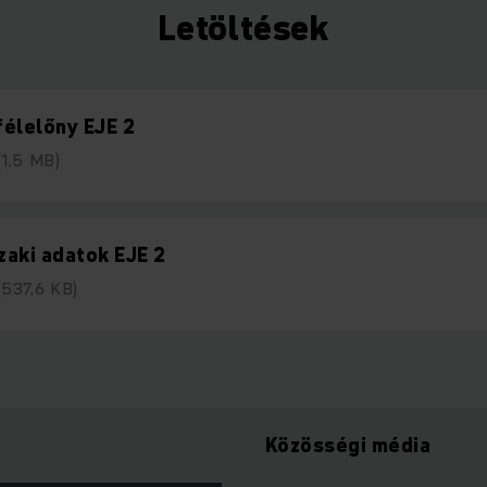
Letöltések
élelőny EJE 2
(1,5 MB)
aki adatok EJE 2
(537,6 KB)
Közösségi média