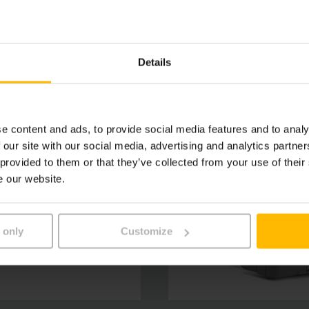
ősített villakialakítással és alacsony kopású támasztókere
mulátorokkal pedig folyamatosan készen állnak, intenzív é
ári mindennapokban.
Details
e content and ads, to provide social media features and to analy
 our site with our social media, advertising and analytics partn
 provided to them or that they’ve collected from your use of their
e our website.
 only
Customize