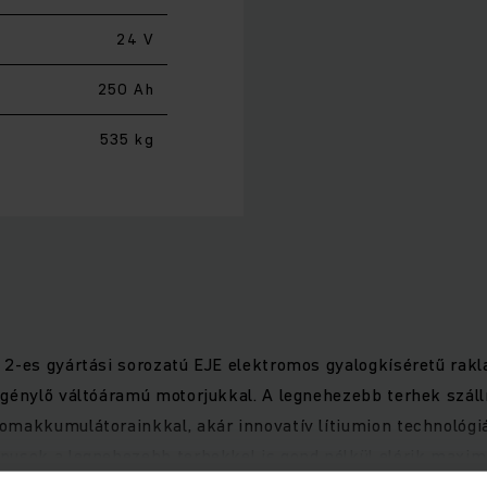
24 V
250 Ah
535 kg
ű 2-es gyártási sorozatú EJE elektromos gyalogkíséretű ra
igénylő váltóáramú motorjukkal. A legnehezebb terhek száll
omakkumulátorainkkal, akár innovatív lítiumion technológi
pusok a legnehezebb terhekkel is gond nélkül elérik maxi
iemelt fontosságú. A hosszú, alul rögzített kezelőkar elege