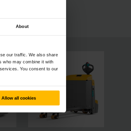
kekkel az EJE 2 emelőkocsik minimális
s hosszú alkalmazások esetén is. A
About
se our traffic. We also share
ers who may combine it with
 services. You consent to our
Allow all cookies