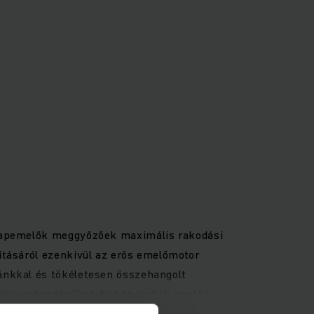
klapemelők meggyőzőek maximális rakodási
ításáról ezenkívül az erős emelőmotor
ánkkal és tökéletesen összehangolt
mális sebességüket. Nehéz terhek esetén
ndő távolságot biztosít a gép és a kezelő