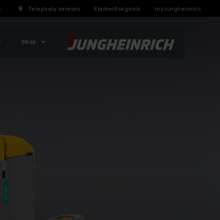
e
Telephely keresés
Elérhetőségeink
myJungheinrich
Shop