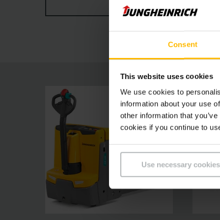
TÖBBET MUTASSON
között. Különösen robusztus acélvázzal, meger
karbantartást igényelnek. Különösen nagy akku
megbízható és hatékony árurakodásért a rakt
Consent
This website uses cookies
We use cookies to personalis
information about your use of
other information that you’ve
cookies if you continue to us
Use necessary cookies