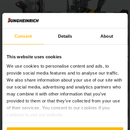
vagy a positionCONTROL emelési magasság előválasztás,
nagyobb biztonságot és hatékonyságot biztosítanak a
raktárban.
Consent
Details
About
This website uses cookies
We use cookies to personalise content and ads, to
provide social media features and to analyse our traffic.
We also share information about your use of our site with
our social media, advertising and analytics partners who
may combine it with other information that you’ve
provided to them or that they’ve collected from your use
of their services. You consent to our cookies if you
continue to use our website.