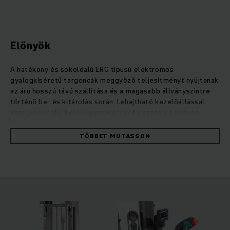
Előnyök
A hatékony és sokoldalú ERC típusú elektromos
gyalogkíséretű targoncák meggyőző teljesítményt nyújtanak
az áru hosszú távú szállítása és a magasabb állványszintre
történő be- és kitárolás során. Lehajtható kezelőállással
vagy opcionális kerékkaremeléssel felszerelve nagyon
rugalmasan használhatók közepesen hosszú távokon. A
nagyobb szabadmagasságnak köszönhetően a padló
TÖBBET MUTASSON
egyenetlenségei és a rámpák sem jelentenek problémát.
Igény szerint a kiegészítő kerékkaremelés két raklap
egyidejű szállítását teszi lehetővé, ami jelentősen gyorsítja
a rakodást. Az erős és különösen precíz emelőmotorral
finoman és kíméletesen emelheti, valamint süllyesztheti a
terheket 6 méter emelési magasságig. Emellett a négykerék
koncepció, az opcionális asszisztensrendszerek, például az
operationCONTROL túlterhelésre figyelmeztető rendszer