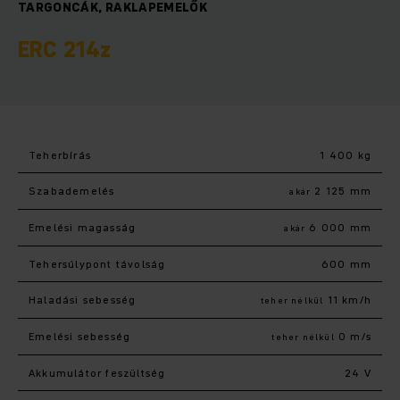
TARGONCÁK, RAKLAPEMELŐK
ERC 214z
Teherbírás
1 400 kg
Szabademelés
2 125 mm
akár
Emelési magasság
6 000 mm
akár
Tehersúlypont távolság
600 mm
Haladási sebesség
11 km/h
teher nélkül
Emelési sebesség
0 m/s
teher nélkül
Akkumulátor feszültség
24 V