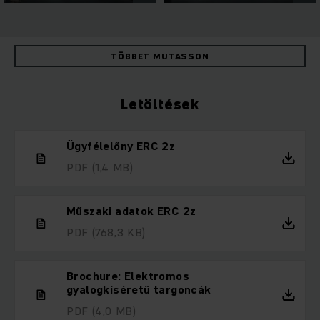
TÖBBET MUTASSON
Letöltések
Ügyfélelőny ERC 2z
PDF
(1,4 MB)
Műszaki adatok ERC 2z
PDF
(768,3 KB)
Brochure: Elektromos
gyalogkíséretű targoncák
PDF
(4,0 MB)