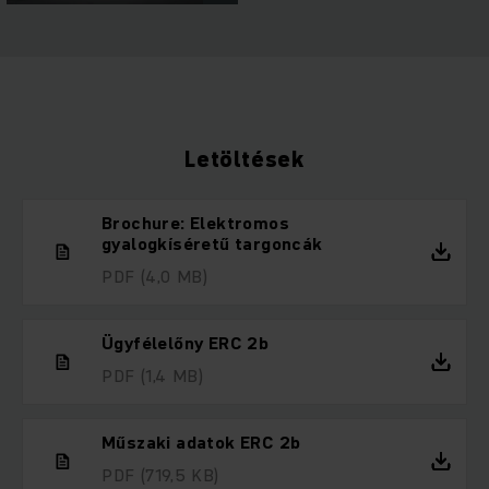
Letöltések
Brochure: Elektromos
gyalogkíséretű targoncák
PDF
(4,0 MB)
Ügyfélelőny ERC 2b
PDF
(1,4 MB)
Műszaki adatok ERC 2b
PDF
(719,5 KB)