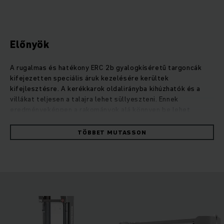
Előnyök
A rugalmas és hatékony ERC 2b gyalogkíséretű targoncák
kifejezetten speciális áruk kezelésére kerültek
kifejlesztésre. A kerékkarok oldalirányba kihúzhatók és a
villákat teljesen a talajra lehet süllyeszteni. Ennek
eredményeképpen a rakományok alá könnyen be lehet
hajtani. A villák különböző változatokban kaphatók. Emellett
az operationCONTROL asszisztensrendszerünk figyelmeztet
TÖBBET MUTASSON
a maradvány teherbírás kapacitás túllépésére, a
positionCONTROL emelési magasság előválasztása pedig
biztosítja az áruk biztonságos és hatékony rakodását. Az
erős és különösen precíz emelőmotor teszi lehetővé a
terhek lágy és kíméletes emelését és süllyesztését 6 méter
emelési magasságig. Emellett a négykerék koncepció, az
opcionális asszisztensrendszerek, mint például az
operationCONTROL túlterhelésre figyelmeztető rendszer