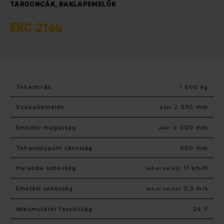
TARGONCÁK, RAKLAPEMELŐK
ERC 216b
Teherbírás
1 600 kg
Szabademelés
2 030 mm
akár
Emelési magasság
6 000 mm
akár
Tehersúlypont távolság
600 mm
Haladási sebesség
11 km/h
teher nélkül
Emelési sebesség
0,3 m/s
teher nélkül
Akkumulátor feszültség
24 V