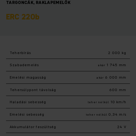
TARGONCÁK, RAKLAPEMELŐK
ERC 220b
Teherbírás
2 000 kg
Szabademelés
1 745 mm
akár
Emelési magasság
6 000 mm
akár
Tehersúlypont távolság
600 mm
Haladási sebesség
10 km/h
teher nélkül
Emelési sebesség
0,34 m/s
teher nélkül
Akkumulátor feszültség
24 V