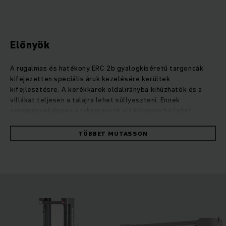
Előnyök
A rugalmas és hatékony ERC 2b gyalogkíséretű targoncák
kifejezetten speciális áruk kezelésére kerültek
kifejlesztésre. A kerékkarok oldalirányba kihúzhatók és a
villákat teljesen a talajra lehet süllyeszteni. Ennek
eredményeképpen a rakományok alá könnyen be lehet
hajtani. A villák különböző változatokban kaphatók. Emellett
az operationCONTROL asszisztensrendszerünk figyelmeztet
TÖBBET MUTASSON
a maradvány teherbírás kapacitás túllépésére, a
positionCONTROL emelési magasság előválasztása pedig
biztosítja az áruk biztonságos és hatékony rakodását. Az
erős és különösen precíz emelőmotor teszi lehetővé a
terhek lágy és kíméletes emelését és süllyesztését 6 méter
emelési magasságig. Emellett a négykerék koncepció, az
opcionális asszisztensrendszerek, mint például az
operationCONTROL túlterhelésre figyelmeztető rendszer