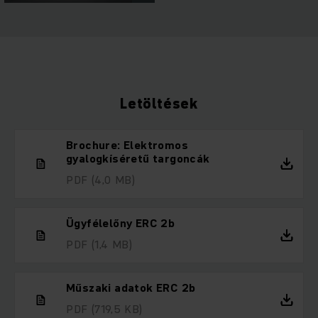
Letöltések
Brochure: Elektromos
gyalogkíséretű targoncák
PDF
(4,0 MB)
Ügyfélelőny ERC 2b
PDF
(1,4 MB)
Műszaki adatok ERC 2b
PDF
(719,5 KB)