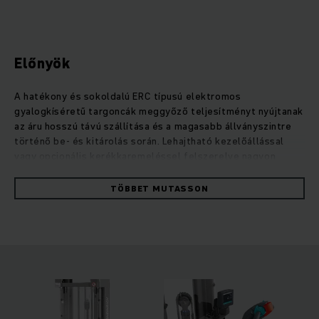
Előnyök
A hatékony és sokoldalú ERC típusú elektromos
gyalogkíséretű targoncák meggyőző teljesítményt nyújtanak
az áru hosszú távú szállítása és a magasabb állványszintre
történő be- és kitárolás során. Lehajtható kezelőállással
vagy opcionális kerékkaremeléssel felszerelve nagyon
rugalmasan használhatók közepesen hosszú távokon. A
nagyobb szabadmagasságnak köszönhetően a padló
TÖBBET MUTASSON
egyenetlenségei és a rámpák sem jelentenek problémát.
Igény szerint a kiegészítő kerékkaremelés két raklap
egyidejű szállítását teszi lehetővé, ami jelentősen gyorsítja
a rakodást. Az erős és különösen precíz emelőmotorral
finoman és kíméletesen emelheti, valamint süllyesztheti a
terheket 6 méter emelési magasságig. Emellett a négykerék
koncepció, az opcionális asszisztensrendszerek, például az
operationCONTROL túlterhelésre figyelmeztető rendszer