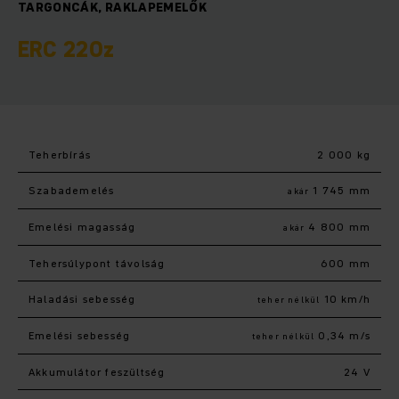
TARGONCÁK, RAKLAPEMELŐK
ERC 220z
Teherbírás
2 000 kg
Szabademelés
1 745 mm
akár
Emelési magasság
4 800 mm
akár
Tehersúlypont távolság
600 mm
Haladási sebesség
10 km/h
teher nélkül
Emelési sebesség
0,34 m/s
teher nélkül
Akkumulátor feszültség
24 V