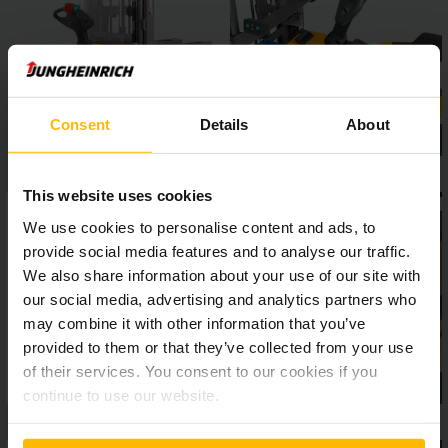
vagy a positionCONTROL emelési magasság előválasztás,
nagyobb biztonságot és hatékonyságot biztosítanak a
raktárban.
Consent
Details
About
This website uses cookies
We use cookies to personalise content and ads, to
provide social media features and to analyse our traffic.
We also share information about your use of our site with
our social media, advertising and analytics partners who
may combine it with other information that you’ve
provided to them or that they’ve collected from your use
of their services. You consent to our cookies if you
continue to use our website.