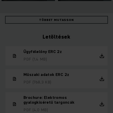
TÖBBET MUTASSON
Letöltések
Ügyfélelőny ERC 2z
PDF
(1,4 MB)
Műszaki adatok ERC 2z
PDF
(768,3 KB)
Brochure: Elektromos
gyalogkíséretű targoncák
PDF
(4,0 MB)