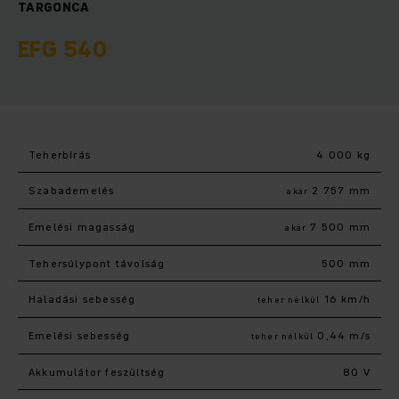
TARGONCA
EFG 540
Teherbírás
4 000 kg
Szabademelés
2 757 mm
akár
Emelési magasság
7 500 mm
akár
Tehersúlypont távolság
500 mm
Haladási sebesség
16 km/h
teher nélkül
Emelési sebesség
0,44 m/s
teher nélkül
Akkumulátor feszültség
80 V