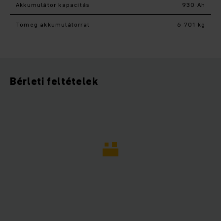
Akkumulátor kapacitás
930 Ah
Tömeg akkumulátorral
6 701 kg
Bérleti feltételek