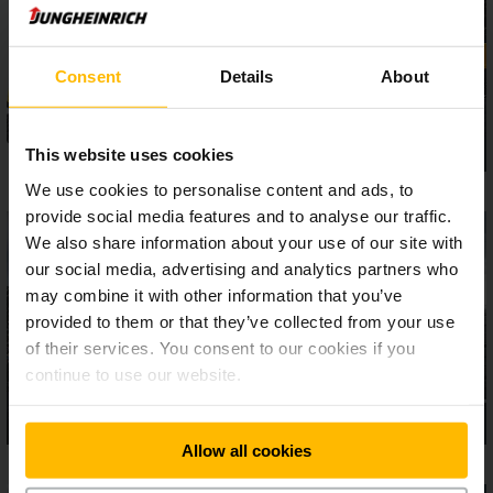
asszisztensrendszerek és felszereltségi opciók garantálják
a biztonságos és hatékony munkavégzést – még
szélsőséges körülmények között is. Az ergonomikusan
kiforrott 5-ös sorozatú EFG-k igazi erőgépek nagy
Consent
Details
About
igénybevétel esetén is.
This website uses cookies
We use cookies to personalise content and ads, to
provide social media features and to analyse our traffic.
We also share information about your use of our site with
our social media, advertising and analytics partners who
may combine it with other information that you’ve
provided to them or that they’ve collected from your use
of their services. You consent to our cookies if you
continue to use our website.
Allow all cookies