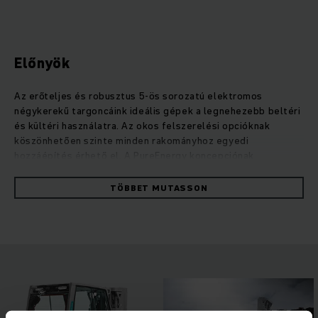
Előnyök
Az erőteljes és robusztus 5-ös sorozatú elektromos
négykerekű targoncáink ideális gépek a legnehezebb beltéri
és kültéri használatra. Az okos felszerelési opcióknak
köszönhetően szinte minden rakományhoz egyedi
hozzáépítés érhető el. A PureEnergy koncepciónak
köszönhetően ezek a nagy teljesítményű targoncák mindig
optimális energia- és költséghatékonysággal végzik el a
TÖBBET MUTASSON
feladatokat. VDI-ciklusok alapján végzett mérések
alátámasztják: Maximális rakodási teljesítmény esetén is
akár 20%-kal kevesebb energiát fogyasztanak, mint más
gyártók hasonló kategóriájú modelljei. A széles körű
látómezővel rendelkező kompakt emelőoszlop és az
intelligens kezelőelemek, melyek minden kezelő- és
alkalmazási profilhoz egyedileg illeszkednek, maximális
teljesítményt biztosítanak minden esetben. Különböző