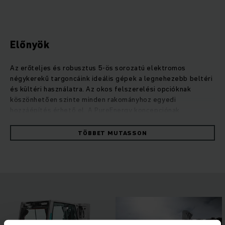
Előnyök
Az erőteljes és robusztus 5-ös sorozatú elektromos
négykerekű targoncáink ideális gépek a legnehezebb beltéri
és kültéri használatra. Az okos felszerelési opcióknak
köszönhetően szinte minden rakományhoz egyedi
hozzáépítés érhető el. A PureEnergy koncepciónak
köszönhetően ezek a nagy teljesítményű targoncák mindig
optimális energia- és költséghatékonysággal végzik el a
TÖBBET MUTASSON
feladatokat. VDI-ciklusok alapján végzett mérések
alátámasztják: Maximális rakodási teljesítmény esetén is
akár 20%-kal kevesebb energiát fogyasztanak, mint más
gyártók hasonló kategóriájú modelljei. A széles körű
látómezővel rendelkező kompakt emelőoszlop és az
intelligens kezelőelemek, melyek minden kezelő- és
alkalmazási profilhoz egyedileg illeszkednek, maximális
teljesítményt biztosítanak minden esetben. Különböző