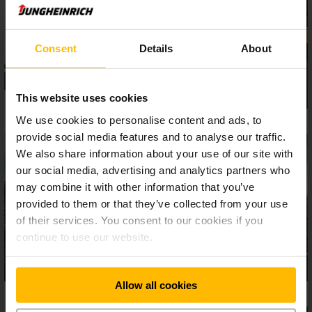
asszisztensrendszerek és felszereltségi opciók garantálják
a biztonságos és hatékony munkavégzést – még
szélsőséges körülmények között is. Az ergonomikusan
kiforrott 5-ös sorozatú EFG-k igazi erőgépek nagy
Consent
Details
About
igénybevétel esetén is.
This website uses cookies
We use cookies to personalise content and ads, to
provide social media features and to analyse our traffic.
We also share information about your use of our site with
our social media, advertising and analytics partners who
may combine it with other information that you’ve
provided to them or that they’ve collected from your use
of their services. You consent to our cookies if you
continue to use our website.
Allow all cookies