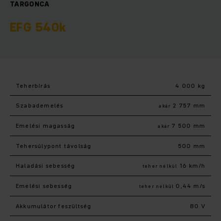
TARGONCA
EFG 540k
Teherbírás
4 000 kg
Szabademelés
2 757 mm
akár
Emelési magasság
7 500 mm
akár
Tehersúlypont távolság
500 mm
Haladási sebesség
16 km/h
teher nélkül
Emelési sebesség
0,44 m/s
teher nélkül
Akkumulátor feszültség
80 V