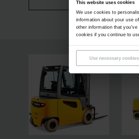
This website uses cookies
TÖBBET MUTASSON
További egyedileg állítható kezelőelemek rugal
We use cookies to personalis
targoncák univerzálisan alkalmazható erőgépe
information about your use of
other information that you’ve
cookies if you continue to us
Use necessary cookies