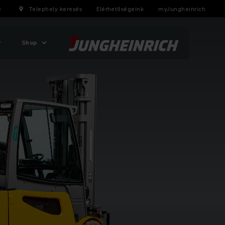
e
Telephely keresés
Elérhetőségeink
myJungheinrich
Shop