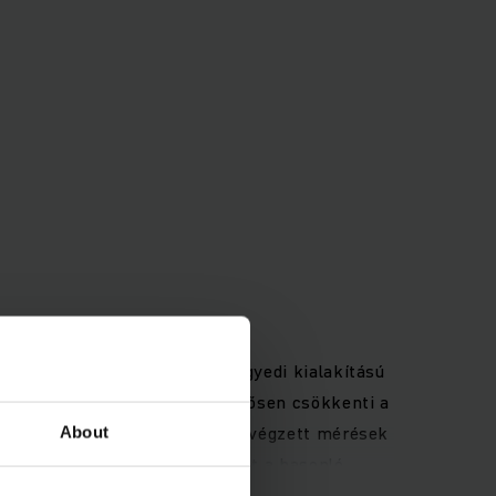
ltéri alkalmazásokhoz – az egyedi kialakítású
 A PureEnergy koncepció jelentősen csökkenti a
nhetően. VDI-ciklusok alapján végzett mérések
About
vesebb energiát fogyaszt, mint a hasonló
ető legjobb kilátást nyújtja a kezelő számára.