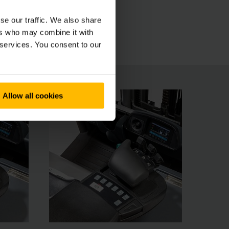
ott és intuitívan kezelhető 4-es sorozatú EFG
se our traffic. We also share
ers who may combine it with
 services. You consent to our
Allow all cookies