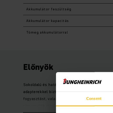
Akkumulátor feszültség
Akkumulátor kapacitás
Tömeg akkumulátorral
Előnyök
Sokoldalú és hatékony 4-es sorozatú elektromo
adapterekkel biztosított iparág-specifikus fe
fogyasztást, valamint maximális hatékonyságot
Consent
támasztják alá: 4-es sorozatú EFG targoncánk 
kategóriájú, más gyártó modellje.A szélesebb k