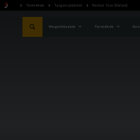
Termékek
Targoncabérlet
Rental Tool (Detail)
Megoldásaink
Termékek
Aut