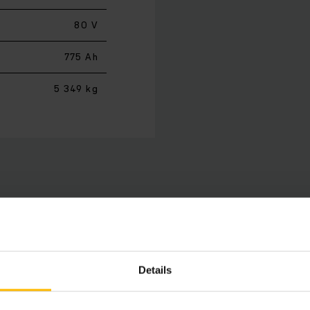
80 V
775 Ah
5 349 kg
s négykerekű targoncáink ideálisak különböző beltéri és kü
lhasználástól kezdve a nehéz rakományok gyors rakodásáig.
 garantál a legfejlettebb váltóáramú technológiának köszö
Details
maximális rakodási teljesítmény esetén is akár 10 %-kal ke
örű látómezőt biztosító kompakt emelőoszlop a piacon elérh