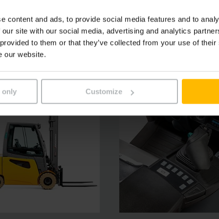
masságot és biztonságot nyújtanak. Az ergonómiailag kiforr
e content and ads, to provide social media features and to analy
k.
 our site with our social media, advertising and analytics partn
 provided to them or that they’ve collected from your use of their
e our website.
 only
Customize