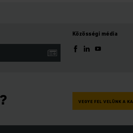
Közösségi média
n?
VEGYE FEL VELÜNK A 