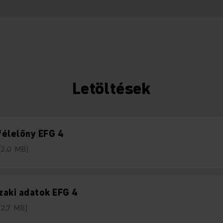
Letöltések
félelőny EFG 4
(2,0 MB)
zaki adatok EFG 4
(2,7 MB)