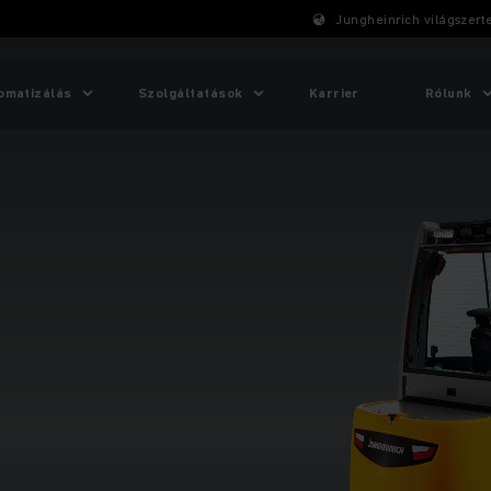
Jungheinrich világszert
omatizálás
Szolgáltatások
Karrier
Rólunk