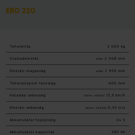
ERD 220
Teherbírás
2 000 kg
Szabademelés
2 068 mm
akár
Emelési magasság
2 905 mm
akár
Tehersúlypont távolság
600 mm
Haladási sebesség
12,5 km/h
teher nélkül
Emelési sebesség
0,32 m/s
teher nélkül
Akkumulátor feszültség
24 V
Akkumulátor kapacitás
250 Ah