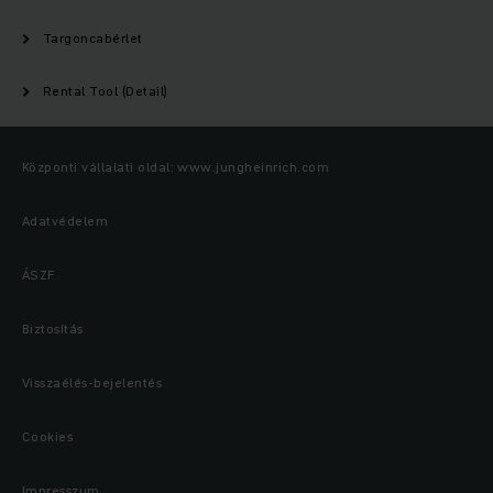
Targoncabérlet
Rental Tool (Detail)
Központi vállalati oldal: www.jungheinrich.com
Adatvédelem
ÁSZF
Biztosítás
Visszaélés-bejelentés
Cookies
Impresszum