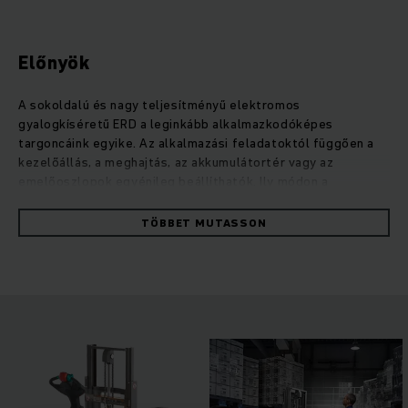
Előnyök
A sokoldalú és nagy teljesítményű elektromos
gyalogkíséretű ERD a leginkább alkalmazkodóképes
targoncáink egyike. Az alkalmazási feladatoktól függően a
kezelőállás, a meghajtás, az akkumulátortér vagy az
emelőoszlopok egyénileg beállíthatók. Ily módon a
menetsebesség jelentősen növelhető a drivePLUS opcióval.
A kétszintes szállítási móddal kombinálva, két raklap
TÖBBET MUTASSON
egyidejű kezelésekor, rendkívül hatékony árurakodást
eredményez. Kompakt formájának köszönhetően az ERD
ugyanakkor fordulékony marad, és ezért tökéletesen
alkalmas teherautók be- és kirakodására. Az erőteljes
váltóáramú motor állandóan magas rakodási teljesítményt
biztosít rendkívül alacsony fogyasztás mellett. A
karbantartásmentes szénkefék nélküli motoroknak
köszönhetően hosszú alkalmazási időtartamra számíthat. A
szükséges energia a hosszú élettartamú savas