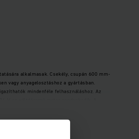
ntatására alkalmasak. Csekély, csupán 600 mm-
ken vagy anyagelosztáshoz a gyártásban.
igazíthatók mindenféle felhasználáshoz. Az
 24 V-os váltóáramú motor gondoskodik. A
netkényelmet biztosít. Az alacsony kezelőállás
ot javító intelligens asszisztensrendszerek