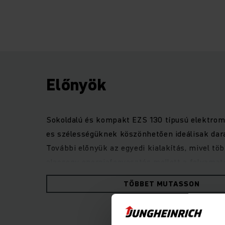
Előnyök
Sokoldalú és kompakt EZS 130 típusú elektrom
es szélességüknek köszönhetően ideálisak dar
További előnyük az egyedi kialakítás, mivel t
alacsony energiafogyasztás mellett a folyamat
továbbfejlesztett ergonómia és a kezelő optim
TÖBBET MUTASSON
kényelmes fel- és leszállást tesz lehetővé, a
rugalmas és biztonságos munkavégzést szavat