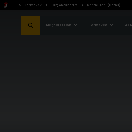
Termékek
Targoncabérlet
Rental Tool (Detail)
Megoldásaink
Termékek
Aut