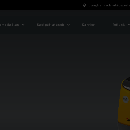
Jungheinrich világszert
omatizálás
Szolgáltatások
Karrier
Rólunk