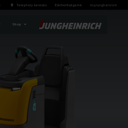
e
Telephely keresés
Elérhetőségeink
myJungheinrich
Shop