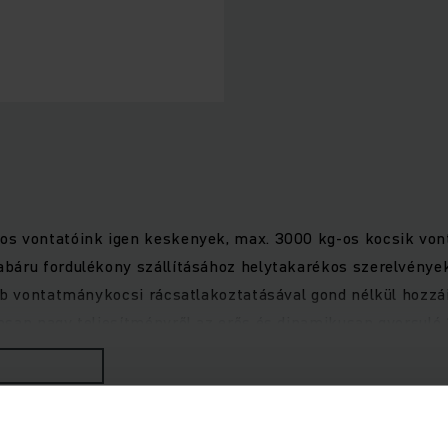
os vontatóink igen keskenyek, max. 3000 kg-os kocsik vo
abáru fordulékony szállításához helytakarékos szerelvénye
öbb vontatmánykocsi rácsatlakoztatásával gond nélkül hozzá
osan nagy teljesítményről az erős és dinamikusan gyorsuló
alizált helykínálata hosszú üzemidő esetén is maximális me
 három választható menetprogram, valamint a menetbiztonság
olnak minden helyzetben.