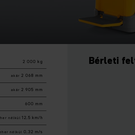
Bérleti fe
2 000 kg
2 068 mm
akár
2 905 mm
akár
600 mm
12,5 km/h
her nélkül
0,32 m/s
eher nélkül