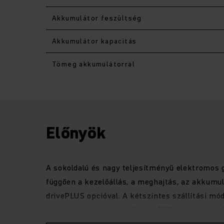
Akkumulátor feszültség
Akkumulátor kapacitás
Tömeg akkumulátorral
Előnyök
A sokoldalú és nagy teljesítményű elektromos 
függően a kezelőállás, a meghajtás, az akkumu
drivePLUS opcióval. A kétszintes szállítási m
formájának köszönhetően az ERD ugyanakkor for
motor állandóan magas rakodási teljesítményt 