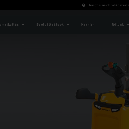
Jungheinrich világszert
omatizálás
Szolgáltatások
Karrier
Rólunk