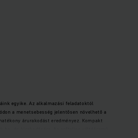
ink egyike. Az alkalmazási feladatoktól
 módon a menetsebesség jelentősen növelhető a
ül hatékony árurakodást eredményez. Kompakt
 be- és kirakodására. Az erőteljes váltóáramú
artásmentes szénkefék nélküli motoroknak