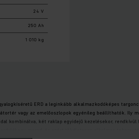
24 V
250 Ah
1 010 kg
gyalogkíséretű ERD a leginkább alkalmazkodóképes targoncá
látortér vagy az emelőoszlopok egyénileg beállíthatók. Ily
óddal kombinálva, két raklap egyidejű kezelésekor, rendkív
dulékony marad, és ezért tökéletesen alkalmas teherautók
biztosít rendkívül alacsony fogyasztás mellett. A karbant