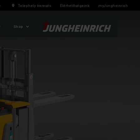
e
Telephely keresés
Elérhetőségeink
myJungheinrich
Shop