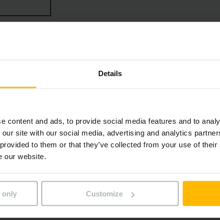
számíthat. A szükséges energia a hosszú élettartamú savas
Details
e content and ads, to provide social media features and to analy
 our site with our social media, advertising and analytics partn
 provided to them or that they’ve collected from your use of their
e our website.
 only
Customize