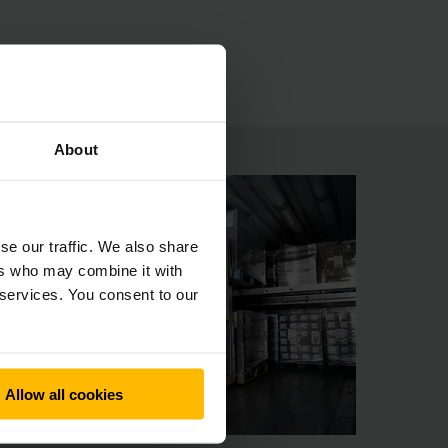
 ólomakkumulátorokból vagy kérésre a fejlett
About
se our traffic. We also share
ers who may combine it with
 services. You consent to our
Allow all cookies