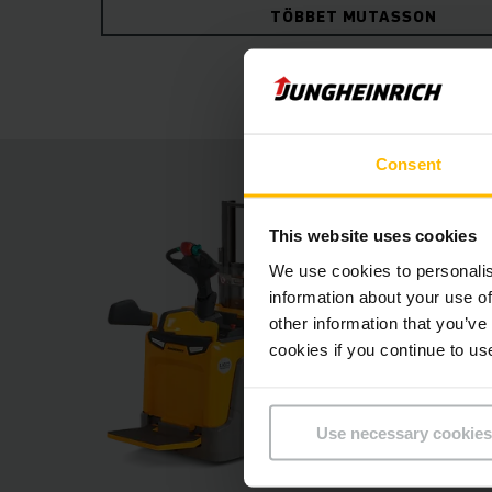
TÖBBET MUTASSON
köszönhetően hosszú alkalmazási időtartamra 
lítiumion- akkumulátorokból nyerhető.
Consent
This website uses cookies
We use cookies to personalis
information about your use of
other information that you’ve
cookies if you continue to us
Use necessary cookies