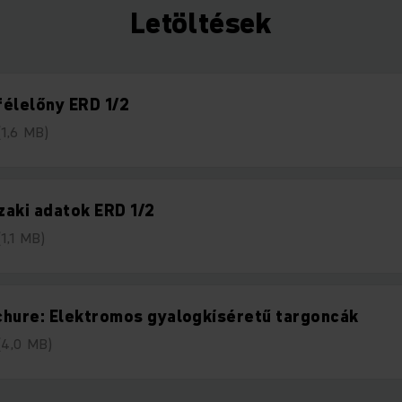
Letöltések
élelőny ERD 1/2
(1,6 MB)
aki adatok ERD 1/2
(1,1 MB)
hure: Elektromos gyalogkíséretű targoncák
(4,0 MB)