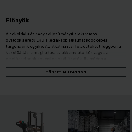
Előnyök
A sokoldalú és nagy teljesítményű elektromos
gyalogkíséretű ERD a leginkább alkalmazkodóképes
targoncáink egyike. Az alkalmazási feladatoktól függően a
kezelőállás, a meghajtás, az akkumulátortér vagy az
emelőoszlopok egyénileg beállíthatók. Ily módon a
menetsebesség jelentősen növelhető a drivePLUS opcióval.
A kétszintes szállítási móddal kombinálva, két raklap
TÖBBET MUTASSON
egyidejű kezelésekor, rendkívül hatékony árurakodást
eredményez. Kompakt formájának köszönhetően az ERD
ugyanakkor fordulékony marad, és ezért tökéletesen
alkalmas teherautók be- és kirakodására. Az erőteljes
váltóáramú motor állandóan magas rakodási teljesítményt
biztosít rendkívül alacsony fogyasztás mellett. A
karbantartásmentes szénkefék nélküli motoroknak
köszönhetően hosszú alkalmazási időtartamra számíthat. A
szükséges energia a hosszú élettartamú savas