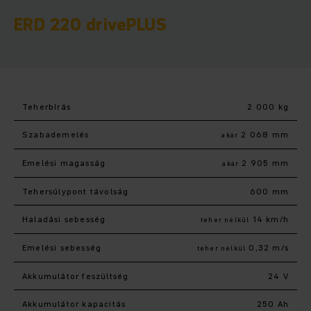
ERD 220 drivePLUS
Teherbírás
2 000 kg
Szabademelés
2 068 mm
akár
Emelési magasság
2 905 mm
akár
Tehersúlypont távolság
600 mm
Haladási sebesség
14 km/h
teher nélkül
Emelési sebesség
0,32 m/s
teher nélkül
Akkumulátor feszültség
24 V
Akkumulátor kapacitás
250 Ah