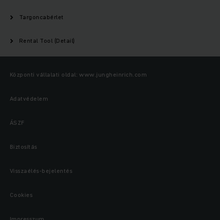
Targoncabérlet
Rental Tool (Detail)
Központi vállalati oldal: www.jungheinrich.com
Adatvédelem
ÁSZF
Biztosítás
Visszaélés-bejelentés
Cookies
Impresszum