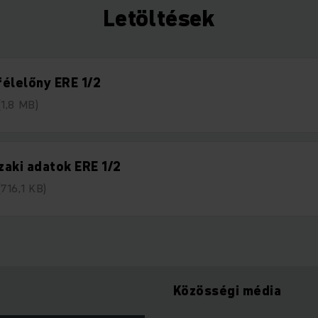
Letöltések
élelőny ERE 1/2
(1,8 MB)
aki adatok ERE 1/2
(716,1 KB)
Közösségi média