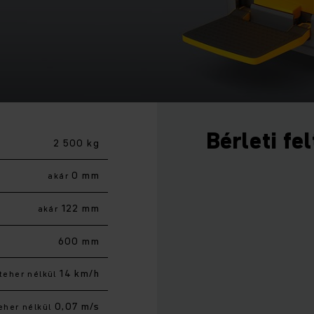
Bérleti fe
2 500 kg
0 mm
akár
122 mm
akár
600 mm
14 km/h
teher nélkül
0,07 m/s
eher nélkül