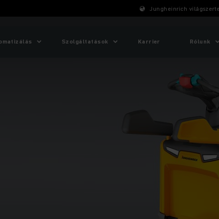
Jungheinrich világszert
omatizálás
Szolgáltatások
Karrier
Rólunk