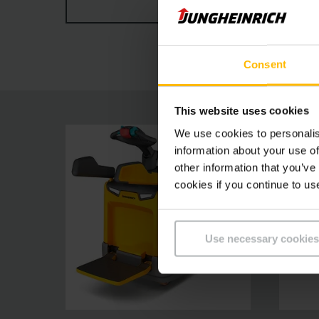
TÖBBET MUTASSON
biztosítja akár 33 százalék energiát megtakarí
csökkenése nélkül.
Consent
This website uses cookies
We use cookies to personalis
information about your use of
other information that you’ve
cookies if you continue to us
Use necessary cookies