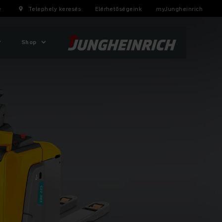
e
Telephely keresés
Elérhetőségeink
myJungheinrich
Shop