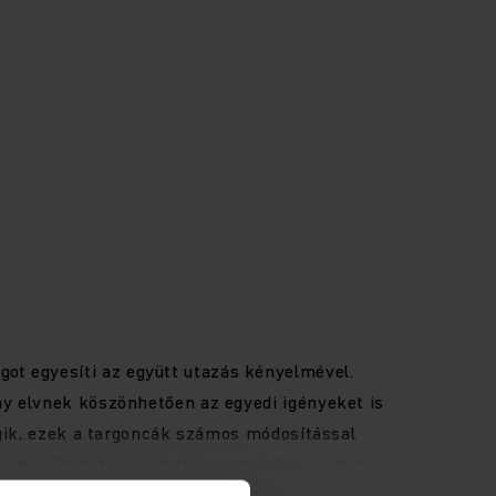
ot egyesíti az együtt utazás kényelmével.
ény elvnek köszönhetően az egyedi igényeket is
ségik, ezek a targoncák számos módosítással
rm változat is elérhető az egyéni igényeknek
epció és a maximális rakodási teljesítmény