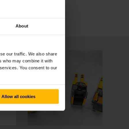
rs reakciót biztosítanak a fordulékonyság
About
se our traffic. We also share
ers who may combine it with
 services. You consent to our
Allow all cookies