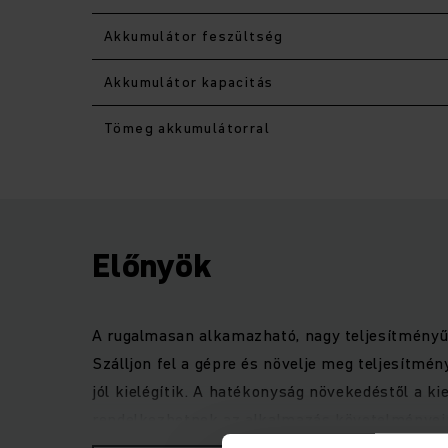
Akkumulátor feszültség
Akkumulátor kapacitás
Tömeg akkumulátorral
Előnyök
A rugalmasan alkamazható, nagy teljesítményű 
Szálljon fel a gépre és növelje meg teljesítmé
jól kielégítik. A hatékonyság növekedéstől a ki
rendelkezhetnek az alkalmazás követelményein
megfelelően. A nagy sebességet és gyorsulást 