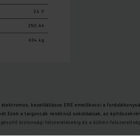
24 V
250 Ah
634 kg
elektromos, kezelőállásos ERE emelőkocsi a fordulékonyság
nyét.Ezek a targoncák rendkívül sokoldalúak, az építőszekr
egészítő biztonsági felszerelésekig és a kültéri felszerelt
ek megfelelően. Például négy különböző ergonomikus platfo
az ERE targonca esetén egy nagy teljesítményú hajtás konc