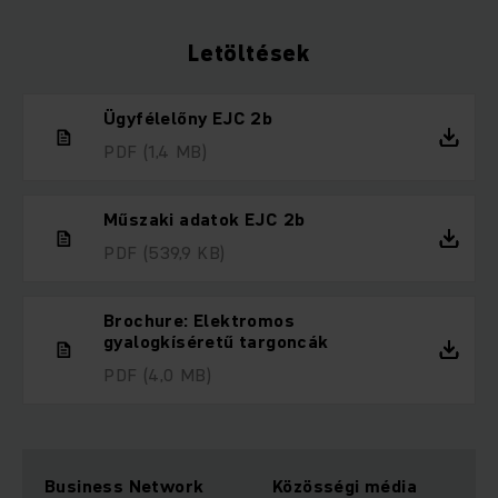
Letöltések
Ügyfélelőny EJC 2b
PDF
(1,4 MB)
Műszaki adatok EJC 2b
PDF
(539,9 KB)
Brochure: Elektromos
gyalogkíséretű targoncák
PDF
(4,0 MB)
Business Network
Közösségi média