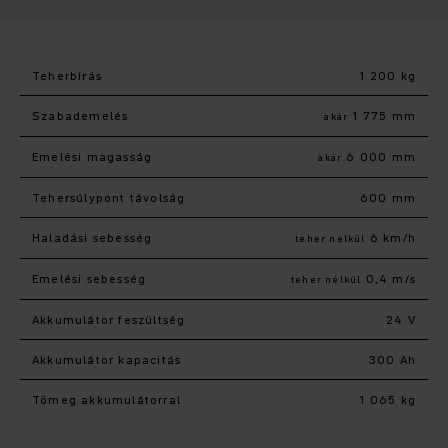
Teherbírás
1 200 kg
Szabademelés
1 775 mm
akár
Emelési magasság
6 000 mm
akár
Tehersúlypont távolság
600 mm
Haladási sebesség
6 km/h
teher nélkül
Emelési sebesség
0,4 m/s
teher nélkül
Akkumulátor feszültség
24 V
Akkumulátor kapacitás
300 Ah
Tömeg akkumulátorral
1 065 kg