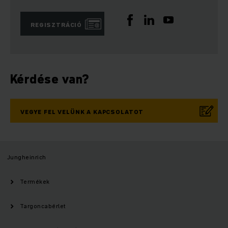
REGISZTRÁCIÓ
Kérdése van?
VEGYE FEL VELÜNK A KAPCSOLATOT
Jungheinrich
Termékek
Targoncabérlet