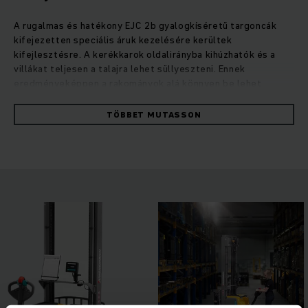
A rugalmas és hatékony EJC 2b gyalogkíséretű targoncák
kifejezetten speciális áruk kezelésére kerültek
kifejlesztésre. A kerékkarok oldalirányba kihúzhatók és a
villákat teljesen a talajra lehet süllyeszteni. Ennek
eredményeképpen a rakományok alá könnyen be lehet
hajtani. A villák különböző változatokban kaphatók. Emellett
az operationCONTROL asszisztensrendszerünk figyelmeztet
TÖBBET MUTASSON
a maradvány teherbírás kapacitás túllépésére, a
positionCONTROL emelési magasság előválasztása pedig
biztosítja az áruk biztonságos és hatékony rakodását. A
gyalogkíséretű targoncák erős, váltóáramú motorral
működnek, amely a dinamikus gyorsulásnak köszönhetően
hatékony napi munkavégzést biztosít. Az emelőmotor nagy
teljesítményt nyújt, de csendes, és – az optimalizált
hidraulikával kombinálva – rendkívül lágy és pontos rakodást
tesz lehetővé. Így az emelőmotor is segíti a könnyű és
biztonságos munkavégzést.