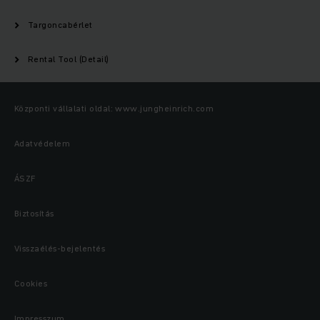
Targoncabérlet
Rental Tool (Detail)
Központi vállalati oldal: www.jungheinrich.com
Adatvédelem
ÁSZF
Biztosítás
Visszaélés-bejelentés
Cookies
Impresszum