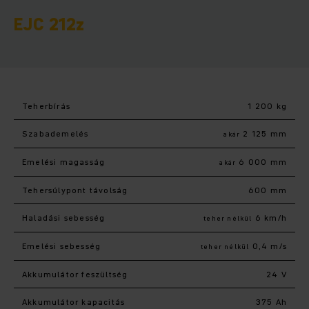
EJC 212z
Teherbírás
1 200 kg
Szabademelés
2 125 mm
akár
Emelési magasság
6 000 mm
akár
Tehersúlypont távolság
600 mm
Haladási sebesség
6 km/h
teher nélkül
Emelési sebesség
0,4 m/s
teher nélkül
Akkumulátor feszültség
24 V
Akkumulátor kapacitás
375 Ah