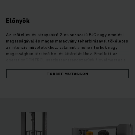
Előnyök
Az erőteljes és strapabíró 2-es sorozatú EJC nagy emelési
magasságával és magas maradvány teherbírásával tökéletes
az intenzív műveletekhez, valamint a nehéz terhek nagy
magasságban történő be- és kitárolásához. Emellett az
operationCONTROL asszisztensrendszerünk figyelmeztet a
maradvány teherbírás kapacitás túllépésére, a
positionCONTROL emelési magasság előválasztása pedig
TÖBBET MUTASSON
biztosítja az áruk biztonságos és hatékony rakodását. A
kiegészítő kerékkaremelésnek köszönhetően könnyen
áthalad a padló egyenetlenségein, a küszöbökön és
rámpákon. Az EJC 2z két raklapot is szállíthat egyszerre, ami
jelentősen gyorsítja az árurakodást. A vezérlés és az
alacsony karbantartást igénylő, hatékony váltóáramú
motorok optimális összehangolásának köszönhetően ezek a
strapabíró targoncák rendkívül kevés energiát fogyasztanak.
Az emelőmotor nagy teljesítményt nyújt, emellett csendes