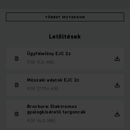
TÖBBET MUTASSON
Letöltések
Ügyfélelőny EJC 2z
PDF
(1,5 MB)
Műszaki adatok EJC 2z
PDF
(777,6 KB)
Brochure: Elektromos
gyalogkíséretű targoncák
PDF
(4,0 MB)