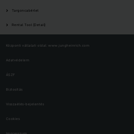
Targoncabérlet
Rental Tool (Detail)
Központi vállalati oldal: www.jungheinrich.com
Adatvédelem
ÁSZF
Biztosítás
Visszaélés-bejelentés
Cookies
Impresszum