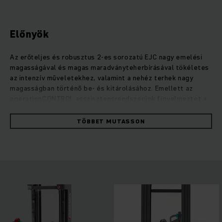
Előnyök
Az erőteljes és robusztus 2-es sorozatú EJC nagy emelési
magasságával és magas maradványteherbírásával tökéletes
az intenzív műveletekhez, valamint a nehéz terhek nagy
magasságban történő be- és kitárolásához. Emellett az
operationCONTROL asszisztensrendszerünk figyelmeztet a
maradványteherbírás kapacitásának túllépésére, a
positionCONTROL emelési magasság előválasztása pedig az
TÖBBET MUTASSON
áru biztonságos és hatékony rakodását biztosítja. A vezérlés
és az alacsony karbantartást igénylő, hatékony váltóáramú
motorok optimális összehangolásának köszönhetően ezek a
strapabíró targoncák rendkívül kevés energiát fogyasztanak.
Az emelőmotor nagy teljesítményt nyújt, emellett csendes
és rendkívül finom, pontos rakodást tesz lehetővé.