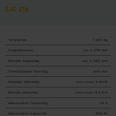
EJC 216
Teherbírás
1 600 kg
Szabademelés
2 075 mm
akár
Emelési magasság
6 000 mm
akár
Tehersúlypont távolság
600 mm
Haladási sebesség
6 km/h
teher nélkül
Emelési sebesség
0,3 m/s
teher nélkül
Akkumulátor feszültség
24 V
Akkumulátor kapacitás
300 Ah