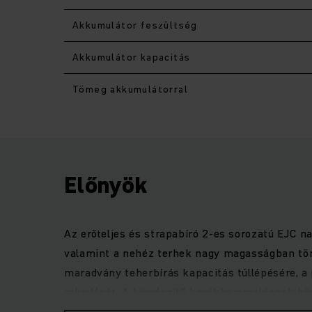
Akkumulátor feszültség
Akkumulátor kapacitás
Tömeg akkumulátorral
Előnyök
Az erőteljes és strapabíró 2-es sorozatú EJC 
valamint a nehéz terhek nagy magasságban tör
maradvány teherbírás kapacitás túllépésére, a
rakodását. A kiegészítő kerékkaremelésnek kö
is szállíthat egyszerre, ami jelentősen gyorsí