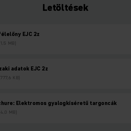
Letöltések
élelőny EJC 2z
(1,5 MB)
aki adatok EJC 2z
(777,6 KB)
hure: Elektromos gyalogkíséretű targoncák
(4,0 MB)