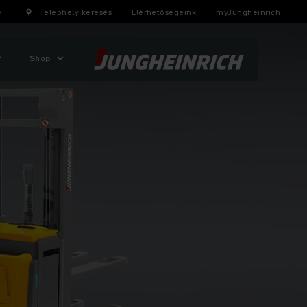
e
Telephely keresés
Elérhetőségeink
myJungheinrich
Shop