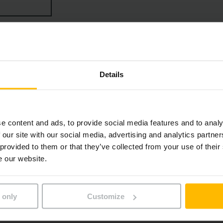
író targoncák rendkívül kevés energiát fogyasztanak. Az 
sz lehetővé.
Details
e content and ads, to provide social media features and to analy
 our site with our social media, advertising and analytics partn
 provided to them or that they’ve collected from your use of their
e our website.
 only
Customize