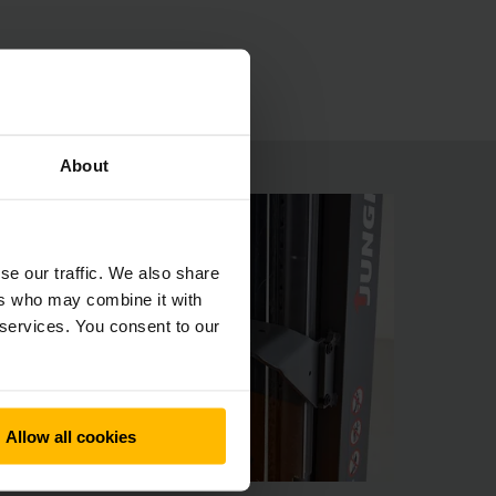
emelőmotor nagy teljesítményt nyújt, emellett
About
se our traffic. We also share
ers who may combine it with
 services. You consent to our
Allow all cookies