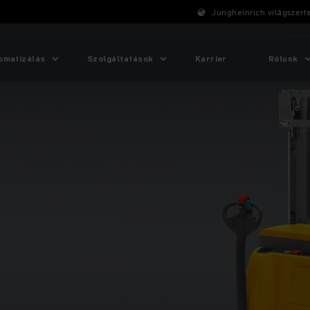
Jungheinrich világszert
omatizálás
Szolgáltatások
Karrier
Rólunk