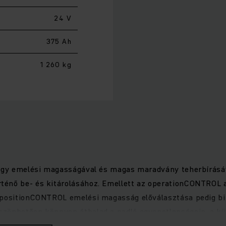
24 V
375 Ah
1 260 kg
nagy emelési magasságával és magas maradvány teherbírásáv
ténő be- és kitárolásához. Emellett az operationCONTROL 
 positionCONTROL emelési magasság előválasztása pedig bi
szönhetően könnyen áthalad a padló egyenetlenségein, a k
tja az árurakodást. A vezérlés és az alacsony karbantartást 