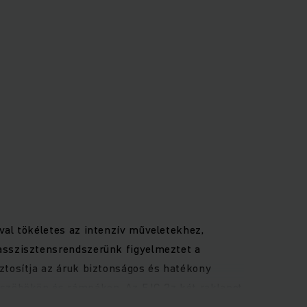
al tökéletes az intenzív műveletekhez,
asszisztensrendszerünk figyelmeztet a
ztosítja az áruk biztonságos és hatékony
üszöbökön és rámpákon. Az EJC 2z két raklapot
igénylő, hatékony váltóáramú motorok optimális