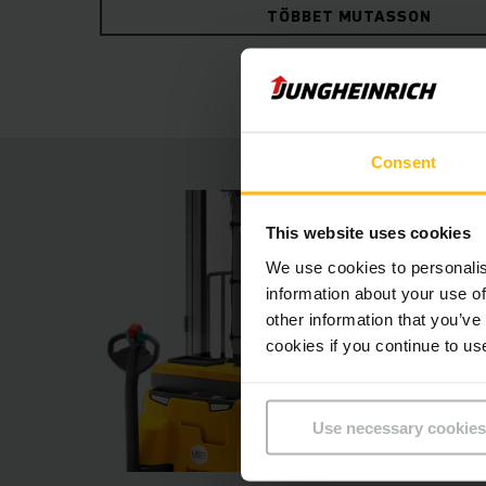
TÖBBET MUTASSON
összehangolásának köszönhetően ezek a strapab
csendes és rendkívül finom, pontos rakodást te
Consent
This website uses cookies
We use cookies to personalis
information about your use of
other information that you’ve
cookies if you continue to us
Use necessary cookies