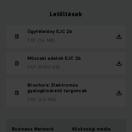
Letöltések
Ügyfélelőny EJC 2b
PDF
(1,4 MB)
Műszaki adatok EJC 2b
PDF
(539,9 KB)
Brochure: Elektromos
gyalogkíséretű targoncák
PDF
(4,0 MB)
Business Network
Közösségi média