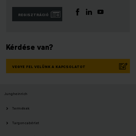
REGISZTRÁCIÓ
Kérdése van?
VEGYE FEL VELÜNK A KAPCSOLATOT
Jungheinrich
Termékek
Targoncabérlet