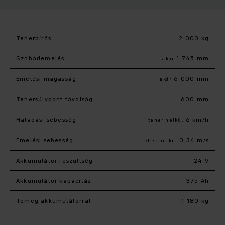
Teherbírás
2 000 kg
Szabademelés
1 745 mm
akár
Emelési magasság
6 000 mm
akár
Tehersúlypont távolság
600 mm
Haladási sebesség
6 km/h
teher nélkül
Emelési sebesség
0,34 m/s
teher nélkül
Akkumulátor feszültség
24 V
Akkumulátor kapacitás
375 Ah
Tömeg akkumulátorral
1 180 kg