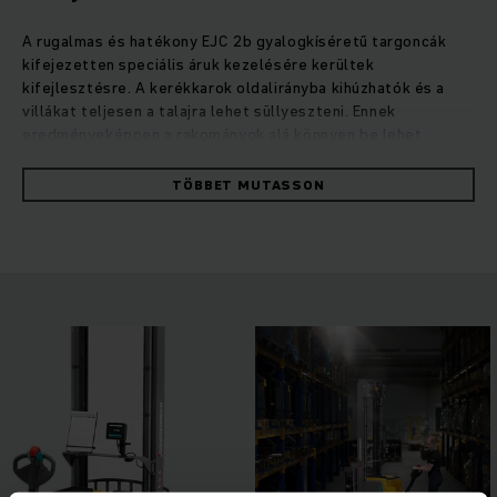
A rugalmas és hatékony EJC 2b gyalogkíséretű targoncák
kifejezetten speciális áruk kezelésére kerültek
kifejlesztésre. A kerékkarok oldalirányba kihúzhatók és a
villákat teljesen a talajra lehet süllyeszteni. Ennek
eredményeképpen a rakományok alá könnyen be lehet
hajtani. A villák különböző változatokban kaphatók. Emellett
az operationCONTROL asszisztensrendszerünk figyelmeztet
TÖBBET MUTASSON
a maradvány teherbírás kapacitás túllépésére, a
positionCONTROL emelési magasság előválasztása pedig
biztosítja az áruk biztonságos és hatékony rakodását. A
gyalogkíséretű targoncák erős, váltóáramú motorral
működnek, amely a dinamikus gyorsulásnak köszönhetően
hatékony napi munkavégzést biztosít. Az emelőmotor nagy
teljesítményt nyújt, de csendes, és – az optimalizált
hidraulikával kombinálva – rendkívül lágy és pontos rakodást
tesz lehetővé. Így az emelőmotor is segíti a könnyű és
biztonságos munkavégzést.