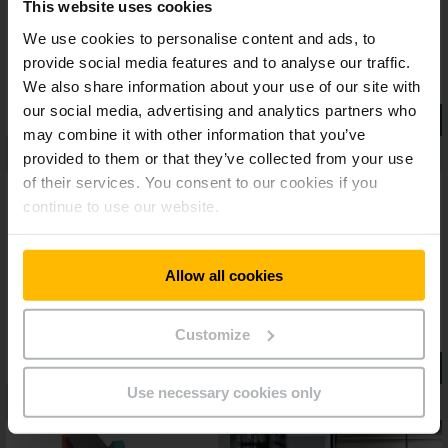
üzemeltetési költségeket.A Jungheinrich-klasszikusok ezen
This website uses cookies
új generációja ezáltal prémium termék saját szegmensében.
We use cookies to personalise content and ads, to
provide social media features and to analyse our traffic.
We also share information about your use of our site with
our social media, advertising and analytics partners who
may combine it with other information that you’ve
provided to them or that they’ve collected from your use
of their services. You consent to our cookies if you
continue to use our website.
Allow all cookies
Customize
Use necessary cookies only