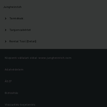
Jungheinrich
Termékek
Targoncabérlet
Rental Tool (Detail)
Központi vállalati oldal: www.jungheinrich.com
Adatvédelem
ÁSZF
Biztosítás
Visszaélés-bejelentés