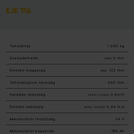
EJE 116
Teherbírás
1 600 kg
Szabademelés
0 mm
akár
Emelési magasság
122 mm
akár
Tehersúlypont távolság
600 mm
Haladási sebesség
6 km/h
teher nélkül
Emelési sebesség
0,04 m/s
teher nélkül
Akkumulátor feszültség
24 V
Akkumulátor kapacitás
150 Ah