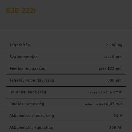
EJE 222r
Teherbírás
2 200 kg
Szabademelés
0 mm
akár
Emelési magasság
122 mm
akár
Tehersúlypont távolság
600 mm
Haladási sebesség
6 km/h
teher nélkül
Emelési sebesség
0,07 m/s
teher nélkül
Akkumulátor feszültség
24 V
Akkumulátor kapacitás
250 Ah