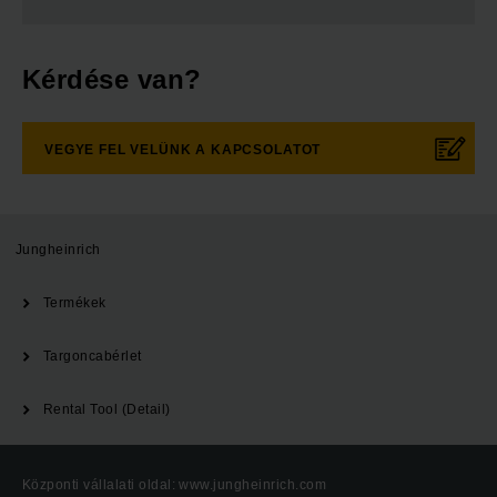
Kérdése van?
VEGYE FEL VELÜNK A KAPCSOLATOT
Jungheinrich
Termékek
Targoncabérlet
Rental Tool (Detail)
Központi vállalati oldal: www.jungheinrich.com