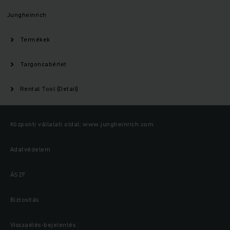
Jungheinrich
Termékek
Targoncabérlet
Rental Tool (Detail)
Központi vállalati oldal: www.jungheinrich.com
Adatvédelem
ÁSZF
Biztosítás
Visszaélés-bejelentés