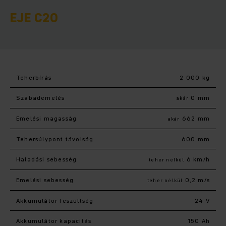
EJE C20
Teherbírás
2 000 kg
Szabademelés
0 mm
akár
Emelési magasság
662 mm
akár
Tehersúlypont távolság
600 mm
Haladási sebesség
6 km/h
teher nélkül
Emelési sebesség
0,2 m/s
teher nélkül
Akkumulátor feszültség
24 V
Akkumulátor kapacitás
150 Ah