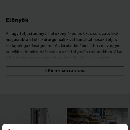
Előnyök
A nagy teljesítményű, hatékony 4-es és 5-ös sorozatú EKX
magasraktári felrakótargoncák kiválóan alkalmasak teljes
raklapok gazdaságos be- és kirakodásához, illetve az egyes
árucikkek komissiózásához a szűkfolyosós raktárakban. Akár
a középmagas szegmensben, akár 18 méteres emelési
magasságok esetében – az EKX a raktár-logisztikát új
szintre emeli. Az intelligens könnyűszerkezetes és
TÖBBET MUTASSON
karbantartásmentes szinkron reluktancia motorok első
osztályú menettulajdonságot és kiemelkedő hatékonyságot
biztosítanak. A kezelő és a targonca a man-up elven működik,
ahol a kezelőállás a villával együtt emelkedik és mindig
ugyanabban a magasságban van. A szabadalmaztatott
rezgéscsillapítás, az RFID padlóvezérlés és az intelligens
asszisztensrendszerek optimális menettulajdonságot és
maximális biztonságot garantálnak.Munkavégzés ülő vagy
álló helyzetben: a tágas kezelőhely az elektromosan