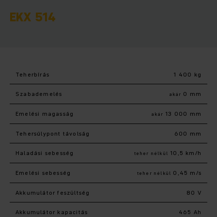
EKX 514
Teherbírás
1 400 kg
Szabademelés
0 mm
akár
Emelési magasság
13 000 mm
akár
Tehersúlypont távolság
600 mm
Haladási sebesség
10,5 km/h
teher nélkül
Emelési sebesség
0,45 m/s
teher nélkül
Akkumulátor feszültség
80 V
Akkumulátor kapacitás
465 Ah