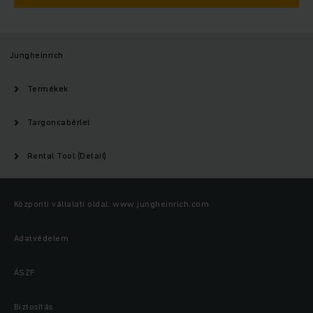
Jungheinrich
Termékek
Targoncabérlet
Rental Tool (Detail)
Központi vállalati oldal: www.jungheinrich.com
Adatvédelem
ÁSZF
Biztosítás