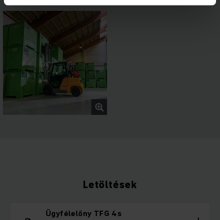
Letöltések
Ügyfélelőny TFG 4s