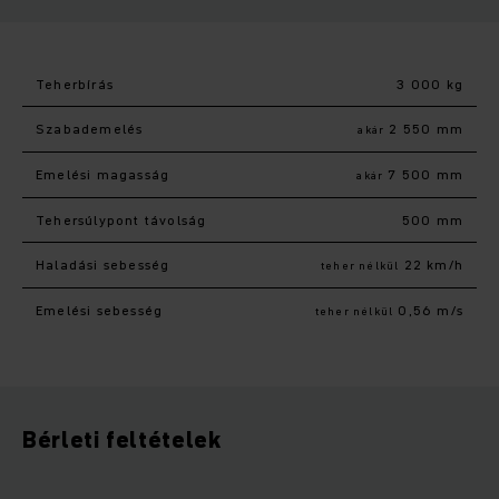
Teherbírás
3 000 kg
Szabademelés
2 550 mm
akár
Emelési magasság
7 500 mm
akár
Tehersúlypont távolság
500 mm
Haladási sebesség
22 km/h
teher nélkül
Emelési sebesség
0,56 m/s
teher nélkül
Bérleti feltételek