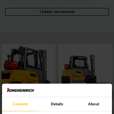
történő használat vagy rámpán és emelkedőn végzett
munkák – a tekintélyes erő maximális stabilitással párosul. A
strapabíró targoncák gyorsan és megbízható módon
TÖBBET MUTASSON
manőverezhetők rendkívül magas energiahatékonyság
mellett. Ez a hidrosztatikus hajtáskoncepciónak köszönhető,
amely kiváló menettulajdonságokat és nagy menet- és
emelési teljesítményt kínál. Használja ki Ön is az állandó
árurakodási teljesítmény, az egyszerű karbantartás és az
első osztályú menetkényelem előnyeit. Az öt választható
menetprogramot kínáló 4 colos kijelző és az interfészeken
keresztül könnyen csatlakoztatható asszisztensrendszerek
révén rugalmasan hozzáigazítható a különböző igényekhez, a
panorámatető pedig teljes körű kilátást biztosít. Így minden
helyzetben biztonságosan és precízen dolgozhat.
Consent
Details
About