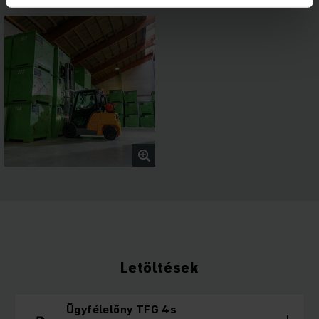
Letöltések
Ügyfélelőny TFG 4s