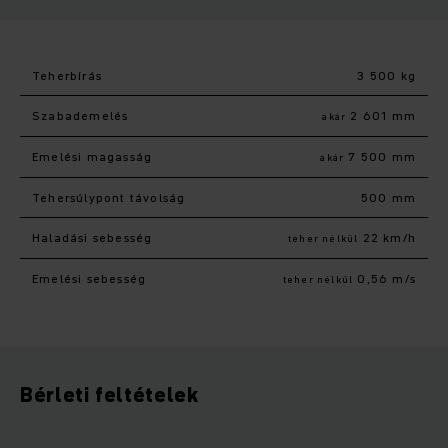
Teherbírás
3 500 kg
Szabademelés
2 601 mm
akár
Emelési magasság
7 500 mm
akár
Tehersúlypont távolság
500 mm
Haladási sebesség
22 km/h
teher nélkül
Emelési sebesség
0,56 m/s
teher nélkül
Bérleti feltételek