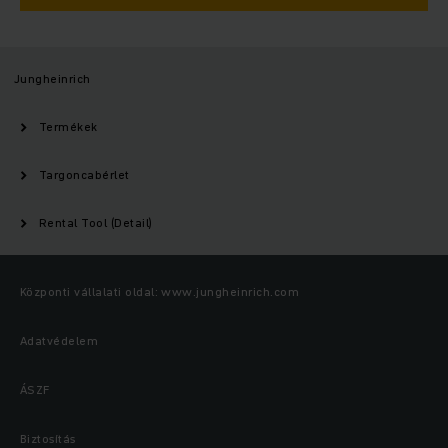
Jungheinrich
Termékek
Targoncabérlet
Rental Tool (Detail)
Központi vállalati oldal: www.jungheinrich.com
Adatvédelem
ÁSZF
Biztosítás