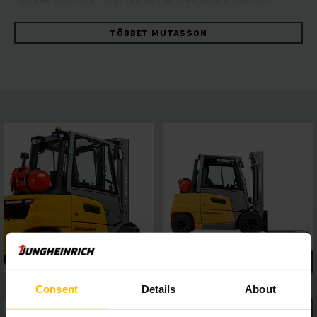
történő használat vagy rámpán és emelkedőn végzett
munkák – a tekintélyes erő maximális stabilitással párosul. A
strapabíró targoncák gyorsan és megbízható módon
TÖBBET MUTASSON
manőverezhetők rendkívül magas energiahatékonyság
mellett. Ez a hidrosztatikus hajtáskoncepciónak köszönhető,
amely kiváló menettulajdonságokat és nagy menet- és
emelési teljesítményt kínál. Használja ki Ön is az állandó
árurakodási teljesítmény, az egyszerű karbantartás és az
első osztályú menetkényelem előnyeit. Az öt választható
menetprogramot kínáló 4 colos kijelző és az interfészeken
keresztül könnyen csatlakoztatható asszisztensrendszerek
révén rugalmasan hozzáigazítható a különböző igényekhez, a
panorámatető pedig teljes körű kilátást biztosít. Így minden
helyzetben biztonságosan és precízen dolgozhat.
Consent
Details
About