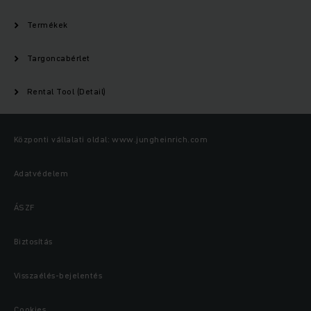
Termékek
Targoncabérlet
Rental Tool (Detail)
Központi vállalati oldal: www.jungheinrich.com
Adatvédelem
ÁSZF
Biztosítás
Visszaélés-bejelentés
Cookies