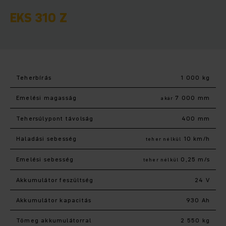
EKS 310 Z
Teherbírás
1 000 kg
Emelési magasság
7 000 mm
akár
Tehersúlypont távolság
400 mm
Haladási sebesség
10 km/h
teher nélkül
Emelési sebesség
0,25 m/s
teher nélkül
Akkumulátor feszültség
24 V
Akkumulátor kapacitás
930 Ah
Tömeg akkumulátorral
2 550 kg