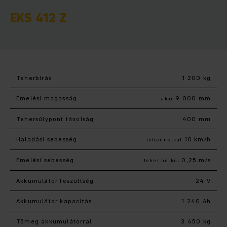
EKS 412 Z
Teherbírás
1 200 kg
Emelési magasság
9 000 mm
akár
Tehersúlypont távolság
400 mm
Haladási sebesség
10 km/h
teher nélkül
Emelési sebesség
0,25 m/s
teher nélkül
Akkumulátor feszültség
24 V
Akkumulátor kapacitás
1 240 Ah
Tömeg akkumulátorral
3 450 kg