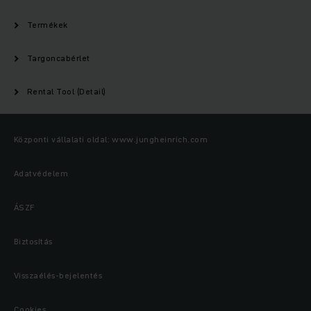
Termékek
Targoncabérlet
Rental Tool (Detail)
Központi vállalati oldal: www.jungheinrich.com
Adatvédelem
ÁSZF
Biztosítás
Visszaélés-bejelentés
Cookies