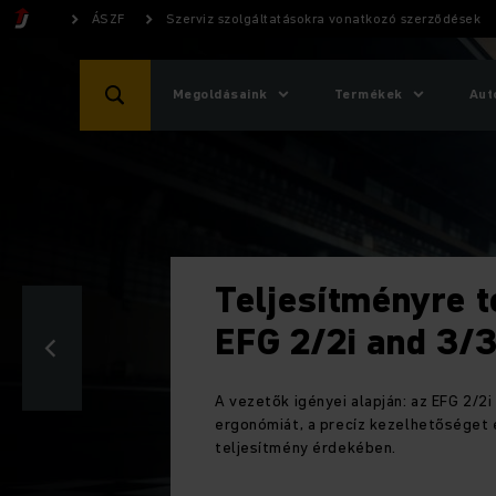
ÁSZF
Szerviz szolgáltatásokra vonatkozó szerződések
Megoldásaink
Termékek
Aut
ményre tervezve: Az új
 and 3/3i
apján: az EFG 2/2i és 3/3i modellek ötvözik az
z kezelhetőséget és a biztonságot – a maximális
ben.