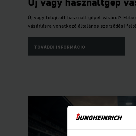
Új vagy használtgép vá
Új vagy felújított használt gépet vásárol? Ebb
vásárlásra vonatkozó általános szerződési felté
TOVÁBBI INFORMÁCIÓ