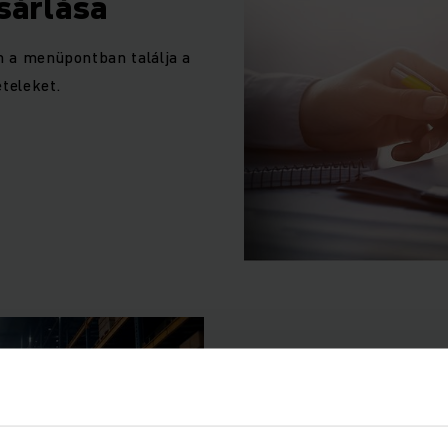
sárlása
en a menüpontban találja a
teleket.
Szerviz szol