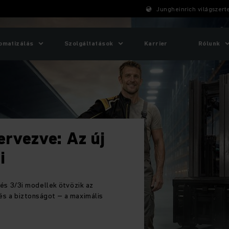
Jungheinrich világszert
omatizálás
Szolgáltatások
Karrier
Rólunk