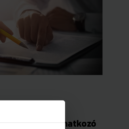
gáltatásokra vonatkozó